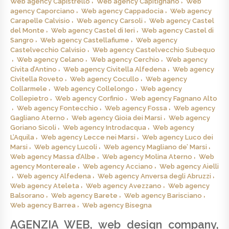
Web agency Capistrello
Web agency Capitignano
Web
agency Caporciano
Web agency Cappadocia
Web agency
Carapelle Calvisio
Web agency Carsoli
Web agency Castel
del Monte
Web agency Castel di Ieri
Web agency Castel di
Sangro
Web agency Castellafiume
Web agency
Castelvecchio Calvisio
Web agency Castelvecchio Subequo
Web agency Celano
Web agency Cerchio
Web agency
Civita d’Antino
Web agency Civitella Alfedena
Web agency
Civitella Roveto
Web agency Cocullo
Web agency
Collarmele
Web agency Collelongo
Web agency
Collepietro
Web agency Corfinio
Web agency Fagnano Alto
Web agency Fontecchio
Web agency Fossa
Web agency
Gagliano Aterno
Web agency Gioia dei Marsi
Web agency
Goriano Sicoli
Web agency Introdacqua
Web agency
L’Aquila
Web agency Lecce nei Marsi
Web agency Luco dei
Marsi
Web agency Lucoli
Web agency Magliano de’ Marsi
Web agency Massa d’Albe
Web agency Molina Aterno
Web
agency Montereale
Web agency Acciano
Web agency Aielli
Web agency Alfedena
Web agency Anversa degli Abruzzi
Web agency Ateleta
Web agency Avezzano
Web agency
Balsorano
Web agency Barete
Web agency Barisciano
Web agency Barrea
Web agency Bisegna
AGENZIA WEB, web design company,