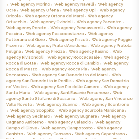
Web agency Morino
Web agency Navelli
Web agency
Ocre
Web agency Ofena
Web agency Opi
Web agency
Oricola
Web agency Ortona dei Marsi
Web agency
Ortucchio
Web agency Ovindoli
Web agency Pacentro
Web agency Pereto
Web agency Pescasseroli
Web agency
Pescina
Web agency Pescocostanzo
Web agency
Pettorano sul Gizio
Web agency Pizzoli
Web agency Poggio
Picenze
Web agency Prata d’Ansidonia
Web agency Pratola
Peligna
Web agency Prezza
Web agency Raiano
Web
agency Rivisondoli
Web agency Roccacasale
Web agency
Rocca di Botte
Web agency Rocca di Cambio
Web agency
Rocca di Mezzo
Web agency Rocca Pia
Web agency
Roccaraso
Web agency San Benedetto dei Marsi
Web
agency San Benedetto in Perillis
Web agency San Demetrio
ne’ Vestini
Web agency San Pio delle Camere
Web agency
Sante Marie
Web agency Sant’Eusanio Forconese
Web
agency Santo Stefano di Sessanio
Web agency San Vincenzo
Valle Roveto
Web agency Scanno
Web agency Scontrone
Web agency Scoppito
Web agency Scurcola Marsicana
Web agency Secinaro
Web agency Bugnara
Web agency
Cagnano Amiterno
Web agency Calascio
Web agency
Campo di Giove
Web agency Campotosto
Web agency
Canistro
Web agency Cansano
Web agency Capestrano