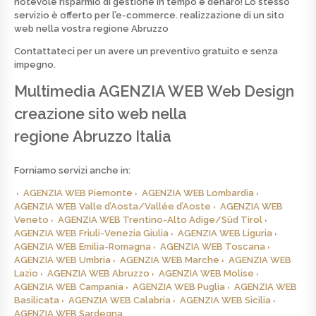
notevole risparmio di gestione in tempo e denaro! Lo stesso
servizio è offerto per l’e-commerce. realizzazione di un sito
web nella vostra regione Abruzzo
Contattateci per un avere un preventivo
gratuito
e senza
impegno.
Multimedia AGENZIA WEB Web Design
creazione sito web nella
regione Abruzzo Italia
Forniamo servizi anche in:
AGENZIA WEB Piemonte
AGENZIA WEB Lombardia
AGENZIA WEB Valle d’Aosta/Vallée d’Aoste
AGENZIA WEB
Veneto
AGENZIA WEB Trentino-Alto Adige/Süd Tirol
AGENZIA WEB Friuli-Venezia Giulia
AGENZIA WEB Liguria
AGENZIA WEB Emilia-Romagna
AGENZIA WEB Toscana
AGENZIA WEB Umbria
AGENZIA WEB Marche
AGENZIA WEB
Lazio
AGENZIA WEB Abruzzo
AGENZIA WEB Molise
AGENZIA WEB Campania
AGENZIA WEB Puglia
AGENZIA WEB
Basilicata
AGENZIA WEB Calabria
AGENZIA WEB Sicilia
AGENZIA WEB Sardegna