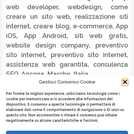
web developer, webdesign, come
creare un sito web, realizzazione siti
internet, creare blog, e-commerce, App
iOS, App Android, siti web gratis,
website design company, preventivo
sito internet, preventivo sito internet,
assistenza web garantita, consulenza
SEO, Ancona, Marche, Italia
Gestisci Consenso Cookie
Per fornire le migliori esperienze, utilizziamo tecnologie come i
cookie per memorizzare e/o accedere alle informazioni del
dispositivo. Il consenso a queste tecnologie ci permetterà di
elaborare dati come il comportamento di navigazione o ID unici su
SAVINO LATTANZIO - P.IVA 02179820424 -
questo sito. Non acconsentire o ritirare il consenso può influire
CELL. +39 347.2625439
negativamente su alcune caratteristiche e funzioni.
Posted on
7 Maggio 2016
by
admin
in
Regioni