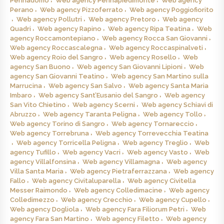
Pennadomo
Web agency Pennapiedimonte
Web agency
Perano
Web agency Pizzoferrato
Web agency Poggiofiorito
Web agency Pollutri
Web agency Pretoro
Web agency
Quadri
Web agency Rapino
Web agency Ripa Teatina
Web
agency Roccamontepiano
Web agency Rocca San Giovanni
Web agency Roccascalegna
Web agency Roccaspinalveti
Web agency Roio del Sangro
Web agency Rosello
Web
agency San Buono
Web agency San Giovanni Lipioni
Web
agency San Giovanni Teatino
Web agency San Martino sulla
Marrucina
Web agency San Salvo
Web agency Santa Maria
Imbaro
Web agency Sant’Eusanio del Sangro
Web agency
San Vito Chietino
Web agency Scerni
Web agency Schiavi di
Abruzzo
Web agency Taranta Peligna
Web agency Tollo
Web agency Torino di Sangro
Web agency Tornareccio
Web agency Torrebruna
Web agency Torrevecchia Teatina
Web agency Torricella Peligna
Web agency Treglio
Web
agency Tufillo
Web agency Vacri
Web agency Vasto
Web
agency Villalfonsina
Web agency Villamagna
Web agency
Villa Santa Maria
Web agency Pietraferrazzana
Web agency
Fallo
Web agency Civitaluparella
Web agency Civitella
Messer Raimondo
Web agency Colledimacine
Web agency
Colledimezzo
Web agency Crecchio
Web agency Cupello
Web agency Dogliola
Web agency Fara Filiorum Petri
Web
agency Fara San Martino
Web agency Filetto
Web agency