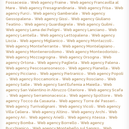
Fossacesia
Web agency Fraine
Web agency Francavilla al
Mare
Web agency Fresagrandinaria
Web agency Frisa
Web
agency Furci
Web agency Gamberale
Web agency
Gessopalena
Web agency Gissi
Web agency Giuliano
Teatino
Web agency Guardiagrele
Web agency Guilmi
Web agency Lama dei Peligni
Web agency Lanciano
Web
agency Lentella
Web agency Lettopalena
Web agency
Liscia
Web agency Miglianico
Web agency Montazzoli
Web agency Monteferrante
Web agency Montelapiano
Web agency Montenerodomo
Web agency Monteodorisio
Web agency Mozzagrogna
Web agency Orsogna
Web
agency Ortona
Web agency Paglieta
Web agency Palena
Web agency Pescosansonesco
Web agency Pianella
Web
agency Picciano
Web agency Pietranico
Web agency Popoli
Web agency Roccamorice
Web agency Rosciano
Web
agency Salle
Web agency Sant’Eufemia a Maiella
Web
agency San Valentino in Abruzzo Citeriore
Web agency Scafa
Web agency Serramonacesca
Web agency Spoltore
Web
agency Tocco da Casauria
Web agency Torre de’ Passeri
Web agency Turrivalignani
Web agency Vicoli
Web agency
Villa Celiera
Web agency Altino
Web agency Archi
Web
agency Ari
Web agency Arielli
Web agency Atessa
Web
agency Bomba
Web agency Borrello
Web agency
Bucchianico
Web agency Montebello sul Sangro
Web