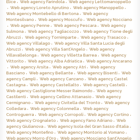
Elice
Web agency Farindola
Web agency Lettomanoppello
Web agency Loreto Aprutino
Web agency Manoppello
Web agency Montebello di Bertona
Web agency
Montesilvano
Web agency Moscufo
Web agency Nocciano
Web agency Penne
Web agency Pescara
Web agency
Sulmona
Web agency Tagliacozzo
Web agency Tione degli
Abruzzi
Web agency Tornimparte
Web agency Trasacco
Web agency Villalago
Web agency Villa Santa Lucia degli
Abruzzi
Web agency Villa Sant’Angelo
Web agency
Villavallelonga
Web agency Villetta Barrea
Web agency
Vittorito
Web agency Alba Adriatica
Web agency Ancarano
Web agency Arsita
Web agency Atri
Web agency
Basciano
Web agency Bellante
Web agency Bisenti
Web
agency Campli
Web agency Canzano
Web agency Castel
Castagna
Web agency Castellalto
Web agency Castelli
Web agency Castiglione Messer Raimondo
Web agency
Castilenti
Web agency Cellino Attanasio
Web agency
Cermignano
Web agency Civitella del Tronto
Web agency
Colledara
Web agency Colonnella
Web agency
Controguerra
Web agency Corropoli
Web agency Cortino
Web agency Crognaleto
Web agency Fano Adriano
Web
agency Giulianova
Web agency Isola del Gran Sasso d’Italia
Web agency Montefino
Web agency Montorio al Vomano
Web agency Morro d’Oro
Web agency Mosciano Sant’Angelo