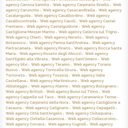
agency Canosa Sannita
Web agency Carpineto Sinello
Web
agency Carunchio
Web agency Casacanditella
Web agency
Casalanguida
Web agency Casalbordino
Web agency
Casalincontrada
Web agency Casoli
Web agency Castel
Frentano
Web agency Castelguidone
Web agency
Castiglione Messer Marino
Web agency Celenza sul Trigno
Web agency Chieti
Web agency Nereto
Web agency
Notaresco
Web agency Penna Sant’Andrea
Web agency
Pietracamela
Web agency Pineto
Web agency Rocca Santa
Maria
Web agency Roseto degli Abruzzi
Web agency
Sant’Egidio alla Vibrata
Web agency Sant’Omero
Web
agency Silvi
Web agency Teramo
Web agency Torano
Nuovo
Web agency Torricella Sicura
Web agency
Tortoreto
Web agency Tossicia
Web agency Valle
Castellana
Web agency Martinsicuro
Web agency
Abbateggio
Web agency Alanno
Web agency Bolognano
Web agency Brittoli
Web agency Bussi sul Tirino
Web
agency Cappelle sul Tavo
Web agency Caramanico Terme
Web agency Carpineto della Nora
Web agency Castiglione a
Casauria
Web agency Catignano
Web agency Cepagatti
Web agency Città Sant’Angelo
Web agency Civitaquana
Web agency Civitella Casanova
Web agency Collecorvino
Web agency Corvara
Web agency Cugnoli
Web agency