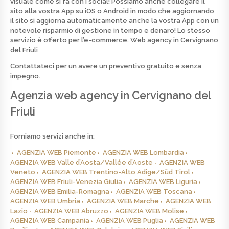
visuale come si fa con i social! Possiamo anche collegare il
sito alla vostra App su iOS o Android in modo che aggiornando
il sito si aggiorna automaticamente anche la vostra App con un
notevole risparmio di gestione in tempo e denaro! Lo stesso
servizio è offerto per l’e-commerce.
Web agency in Cervignano
del Friuli
Contattateci per un avere un preventivo
gratuito
e senza
impegno.
Agenzia web agency in Cervignano del
Friuli
Forniamo servizi anche in:
AGENZIA WEB Piemonte
AGENZIA WEB Lombardia
AGENZIA WEB Valle d’Aosta/Vallée d’Aoste
AGENZIA WEB
Veneto
AGENZIA WEB Trentino-Alto Adige/Süd Tirol
AGENZIA WEB Friuli-Venezia Giulia
AGENZIA WEB Liguria
AGENZIA WEB Emilia-Romagna
AGENZIA WEB Toscana
AGENZIA WEB Umbria
AGENZIA WEB Marche
AGENZIA WEB
Lazio
AGENZIA WEB Abruzzo
AGENZIA WEB Molise
AGENZIA WEB Campania
AGENZIA WEB Puglia
AGENZIA WEB