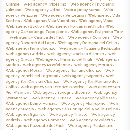
Grande
Web agency Tricesimo
Web agency Trivignano
Udinese
Web agency Udine
Web agency Varmo
Web
agency Venzone
Web agency Verzegnis
Web agency Villa
Santina
Web agency Villa Vicentina
Web agency Visco
Web agency Zuglio
Web agency Forgaria nel Friuli
Web
agency Campolongo Tapogliano
Web agency Rivignano Teor
Web agency Capriva del Friuli
Web agency Cormons
Web
agency Doberdò del Lago
Web agency Dolegna del Collio
Web agency Farra d’Isonzo
Web agency Fogliano Redipuglia
Web agency Gorizia
Web agency Gradisca d’Isonzo
Web
agency Grado
Web agency Mariano del Friuli
Web agency
Medea
Web agency Monfalcone
Web agency Moraro
Web agency Mossa
Web agency Romans d’Isonzo
Web
agency Ronchi dei Legionari
Web agency Sagrado
Web
agency San Canzian d’Isonzo
Web agency San Floriano del
Collio
Web agency San Lorenzo Isontino
Web agency San
Pier d’Isonzo
Web agency Savogna d’Isonzo
Web agency
Staranzano
Web agency Turriaco
Web agency Villesse
Web agency Duino-Aurisina
Web agency Monrupino
Web
agency Muggia
Web agency San Dorligo della Valle-Dolina
Web agency Sgonico
Web agency Trieste
Web agency
Andreis
Web agency Porpetto
Web agency Povoletto
Web agency Pozzuolo del Friuli
Web agency Pradamano