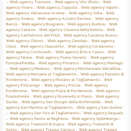
Web agency Travesio
Web agency Vito d’Asio
Web
agency Vivaro
Web agency Zoppola
Web agency Vajont
Web agency Valvasone Arzene
Web agency Arba
Web
agency Aviano
Web agency Azzano Decimo
Web agency
Barcis
Web agency Brugnera
Web agency Budoia
Web
agency Caneva
Web agency Casarsa della Delizia
Web
agency Castelnovo del Friuli
Web agency Cavasso Nuovo
Web agency Chions
Web agency Cimolais
Web agency
Claut
Web agency Clauzetto
Web agency Cordenons
Web agency Cordovado
Web agency Erto e Casso
Web
agency Fanna
Web agency Fiume Veneto
Web agency
Fontanafredda
Web agency Frisanco
Web agency Maniago
Web agency Meduno
Web agency Montereale Valcellina
Web agency Morsano al Tagliamento
Web agency Pasiano di
Pordenone
Web agency Pinzano al Tagliamento
Web
agency Polcenigo
Web agency Porcia
Web agency
Pordenone
Web agency Prata di Pordenone
Web agency
Pravisdomini
Web agency Roveredo in Piano
Web agency
Sacile
Web agency San Giorgio della Richinvelda
Web
agency San Martino al Tagliamento
Web agency San Quirino
Web agency San Vito al Tagliamento
Web agency Sequals
Web agency Sesto al Reghena
Web agency Spilimbergo
Web agency Tramonti di Sopra
Web agency Tramonti di
Sotto
Web agency Treppo Carnico
Web agency Treppo