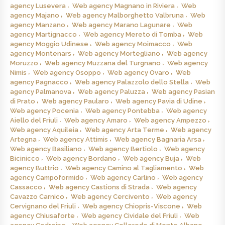
agency Lusevera
Web agency Magnano in Riviera
Web
agency Majano
Web agency Malborghetto Valbruna
Web
agency Manzano
Web agency Marano Lagunare
Web
agency Martignacco
Web agency Mereto di Tomba
Web
agency Moggio Udinese
Web agency Moimacco
Web
agency Montenars
Web agency Mortegliano
Web agency
Moruzzo
Web agency Muzzana del Turgnano
Web agency
Nimis
Web agency Osoppo
Web agency Ovaro
Web
agency Pagnacco
Web agency Palazzolo dello Stella
Web
agency Palmanova
Web agency Paluzza
Web agency Pasian
di Prato
Web agency Paularo
Web agency Pavia di Udine
Web agency Pocenia
Web agency Pontebba
Web agency
Aiello del Friuli
Web agency Amaro
Web agency Ampezzo
Web agency Aquileia
Web agency Arta Terme
Web agency
Artegna
Web agency Attimis
Web agency Bagnaria Arsa
Web agency Basiliano
Web agency Bertiolo
Web agency
Bicinicco
Web agency Bordano
Web agency Buja
Web
agency Buttrio
Web agency Camino al Tagliamento
Web
agency Campoformido
Web agency Carlino
Web agency
Cassacco
Web agency Castions di Strada
Web agency
Cavazzo Carnico
Web agency Cercivento
Web agency
Cervignano del Friuli
Web agency Chiopris-Viscone
Web
agency Chiusaforte
Web agency Cividale del Friuli
Web