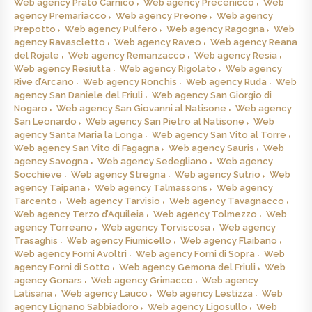
Web agency Prato Carnico
Web agency Precenicco
Web
agency Premariacco
Web agency Preone
Web agency
Prepotto
Web agency Pulfero
Web agency Ragogna
Web
agency Ravascletto
Web agency Raveo
Web agency Reana
del Rojale
Web agency Remanzacco
Web agency Resia
Web agency Resiutta
Web agency Rigolato
Web agency
Rive d’Arcano
Web agency Ronchis
Web agency Ruda
Web
agency San Daniele del Friuli
Web agency San Giorgio di
Nogaro
Web agency San Giovanni al Natisone
Web agency
San Leonardo
Web agency San Pietro al Natisone
Web
agency Santa Maria la Longa
Web agency San Vito al Torre
Web agency San Vito di Fagagna
Web agency Sauris
Web
agency Savogna
Web agency Sedegliano
Web agency
Socchieve
Web agency Stregna
Web agency Sutrio
Web
agency Taipana
Web agency Talmassons
Web agency
Tarcento
Web agency Tarvisio
Web agency Tavagnacco
Web agency Terzo d’Aquileia
Web agency Tolmezzo
Web
agency Torreano
Web agency Torviscosa
Web agency
Trasaghis
Web agency Fiumicello
Web agency Flaibano
Web agency Forni Avoltri
Web agency Forni di Sopra
Web
agency Forni di Sotto
Web agency Gemona del Friuli
Web
agency Gonars
Web agency Grimacco
Web agency
Latisana
Web agency Lauco
Web agency Lestizza
Web
agency Lignano Sabbiadoro
Web agency Ligosullo
Web