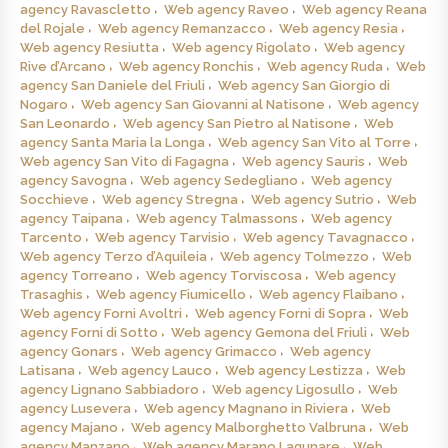
agency Ravascletto
Web agency Raveo
Web agency Reana
del Rojale
Web agency Remanzacco
Web agency Resia
Web agency Resiutta
Web agency Rigolato
Web agency
Rive d’Arcano
Web agency Ronchis
Web agency Ruda
Web
agency San Daniele del Friuli
Web agency San Giorgio di
Nogaro
Web agency San Giovanni al Natisone
Web agency
San Leonardo
Web agency San Pietro al Natisone
Web
agency Santa Maria la Longa
Web agency San Vito al Torre
Web agency San Vito di Fagagna
Web agency Sauris
Web
agency Savogna
Web agency Sedegliano
Web agency
Socchieve
Web agency Stregna
Web agency Sutrio
Web
agency Taipana
Web agency Talmassons
Web agency
Tarcento
Web agency Tarvisio
Web agency Tavagnacco
Web agency Terzo d’Aquileia
Web agency Tolmezzo
Web
agency Torreano
Web agency Torviscosa
Web agency
Trasaghis
Web agency Fiumicello
Web agency Flaibano
Web agency Forni Avoltri
Web agency Forni di Sopra
Web
agency Forni di Sotto
Web agency Gemona del Friuli
Web
agency Gonars
Web agency Grimacco
Web agency
Latisana
Web agency Lauco
Web agency Lestizza
Web
agency Lignano Sabbiadoro
Web agency Ligosullo
Web
agency Lusevera
Web agency Magnano in Riviera
Web
agency Majano
Web agency Malborghetto Valbruna
Web
agency Manzano
Web agency Marano Lagunare
Web