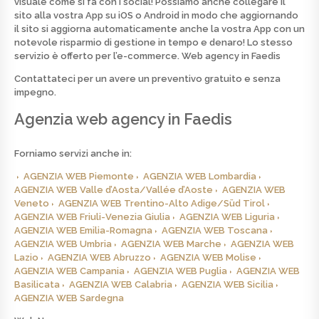
visuale come si fa con i social! Possiamo anche collegare il
sito alla vostra App su iOS o Android in modo che aggiornando
il sito si aggiorna automaticamente anche la vostra App con un
notevole risparmio di gestione in tempo e denaro! Lo stesso
servizio è offerto per l’e-commerce.
Web agency in Faedis
Contattateci per un avere un preventivo
gratuito
e senza
impegno.
Agenzia web agency in Faedis
Forniamo servizi anche in:
AGENZIA WEB Piemonte
AGENZIA WEB Lombardia
AGENZIA WEB Valle d’Aosta/Vallée d’Aoste
AGENZIA WEB
Veneto
AGENZIA WEB Trentino-Alto Adige/Süd Tirol
AGENZIA WEB Friuli-Venezia Giulia
AGENZIA WEB Liguria
AGENZIA WEB Emilia-Romagna
AGENZIA WEB Toscana
AGENZIA WEB Umbria
AGENZIA WEB Marche
AGENZIA WEB
Lazio
AGENZIA WEB Abruzzo
AGENZIA WEB Molise
AGENZIA WEB Campania
AGENZIA WEB Puglia
AGENZIA WEB
Basilicata
AGENZIA WEB Calabria
AGENZIA WEB Sicilia
AGENZIA WEB Sardegna