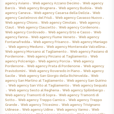
agency Aviano
Web agency Azzano Decimo
Web agency
Barcis
Web agency Brugnera
Web agency Budoia
Web
agency Caneva
Web agency Casarsa della Delizia
Web
agency Castelnovo del Friuli
Web agency Cavasso Nuovo
Web agency Chions
Web agency Cimolais
Web agency
Claut
Web agency Clauzetto
Web agency Cordenons
Web agency Cordovado
Web agency Erto e Casso
Web
agency Fanna
Web agency Fiume Veneto
Web agency
Fontanafredda
Web agency Frisanco
Web agency Maniago
Web agency Meduno
Web agency Montereale Valcellina
Web agency Morsano al Tagliamento
Web agency Pasiano di
Pordenone
Web agency Pinzano al Tagliamento
Web
agency Polcenigo
Web agency Porcia
Web agency
Pordenone
Web agency Prata di Pordenone
Web agency
Pravisdomini
Web agency Roveredo in Piano
Web agency
Sacile
Web agency San Giorgio della Richinvelda
Web
agency San Martino al Tagliamento
Web agency San Quirino
Web agency San Vito al Tagliamento
Web agency Sequals
Web agency Sesto al Reghena
Web agency Spilimbergo
Web agency Tramonti di Sopra
Web agency Tramonti di
Sotto
Web agency Treppo Carnico
Web agency Treppo
Grande
Web agency Tricesimo
Web agency Trivignano
Udinese
Web agency Udine
Web agency Varmo
Web