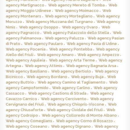
agency Martignacco
Web agency Mereto di Tomba
Web
agency Moggio Udinese
Web agency Moimacco
Web
agency Montenars
Web agency Mortegliano
Web agency
Moruzzo
Web agency Muzzana del Turgnano
Web agency
Nimis
Web agency Osoppo
Web agency Ovaro
Web
agency Pagnacco
Web agency Palazzolo dello Stella
Web
agency Palmanova
Web agency Paluzza
Web agency Pasian
di Prato
Web agency Paularo
Web agency Pavia di Udine
Web agency Pocenia
Web agency Pontebba
Web agency
Aiello del Friuli
Web agency Amaro
Web agency Ampezzo
Web agency Aquileia
Web agency Arta Terme
Web agency
Artegna
Web agency Attimis
Web agency Bagnaria Arsa
Web agency Basiliano
Web agency Bertiolo
Web agency
Bicinicco
Web agency Bordano
Web agency Buja
Web
agency Buttrio
Web agency Camino al Tagliamento
Web
agency Campoformido
Web agency Carlino
Web agency
Cassacco
Web agency Castions di Strada
Web agency
Cavazzo Carnico
Web agency Cercivento
Web agency
Cervignano del Friuli
Web agency Chiopris-Viscone
Web
agency Chiusaforte
Web agency Cividale del Friuli
Web
agency Codroipo
Web agency Colloredo di Monte Albano
Web agency Comeglians
Web agency Corno di Rosazzo
Web agency Coseano
Web agency Dignano
Web agency