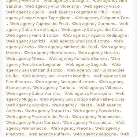
agency Venzone
Web agency Verzegnis
Web agency Villa
Santina
Web agency Villa Vicentina
Web agency Visco
Web agency Zuglio
Web agency Forgaria nel Friuli
Web
agency Campolongo Tapogliano
Web agency Rivignano Teor
Web agency Capriva del Friuli
Web agency Cormons
Web
agency Doberdò del Lago
Web agency Dolegna del Collio
Web agency Farra d’Isonzo
Web agency Fogliano Redipuglia
Web agency Gorizia
Web agency Gradisca d’Isonzo
Web
agency Grado
Web agency Mariano del Friuli
Web agency
Medea
Web agency Monfalcone
Web agency Moraro
Web agency Mossa
Web agency Romans d’Isonzo
Web
agency Ronchi dei Legionari
Web agency Sagrado
Web
agency San Canzian d’Isonzo
Web agency San Floriano del
Collio
Web agency San Lorenzo Isontino
Web agency San
Pier d’Isonzo
Web agency Savogna d’Isonzo
Web agency
Staranzano
Web agency Turriaco
Web agency Villesse
Web agency Duino-Aurisina
Web agency Monrupino
Web
agency Muggia
Web agency San Dorligo della Valle-Dolina
Web agency Sgonico
Web agency Trieste
Web agency
Andreis
Web agency Porpetto
Web agency Povoletto
Web agency Pozzuolo del Friuli
Web agency Pradamano
Web agency Prato Carnico
Web agency Precenicco
Web
agency Premariacco
Web agency Preone
Web agency
Prepotto
Web agency Pulfero
Web agency Ragogna
Web