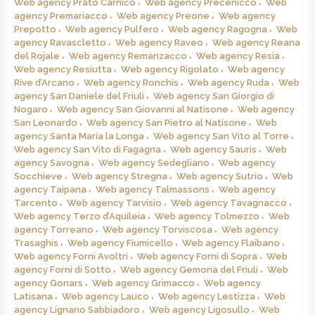
Web agency Prato Carnico
Web agency Precenicco
Web
agency Premariacco
Web agency Preone
Web agency
Prepotto
Web agency Pulfero
Web agency Ragogna
Web
agency Ravascletto
Web agency Raveo
Web agency Reana
del Rojale
Web agency Remanzacco
Web agency Resia
Web agency Resiutta
Web agency Rigolato
Web agency
Rive d’Arcano
Web agency Ronchis
Web agency Ruda
Web
agency San Daniele del Friuli
Web agency San Giorgio di
Nogaro
Web agency San Giovanni al Natisone
Web agency
San Leonardo
Web agency San Pietro al Natisone
Web
agency Santa Maria la Longa
Web agency San Vito al Torre
Web agency San Vito di Fagagna
Web agency Sauris
Web
agency Savogna
Web agency Sedegliano
Web agency
Socchieve
Web agency Stregna
Web agency Sutrio
Web
agency Taipana
Web agency Talmassons
Web agency
Tarcento
Web agency Tarvisio
Web agency Tavagnacco
Web agency Terzo d’Aquileia
Web agency Tolmezzo
Web
agency Torreano
Web agency Torviscosa
Web agency
Trasaghis
Web agency Fiumicello
Web agency Flaibano
Web agency Forni Avoltri
Web agency Forni di Sopra
Web
agency Forni di Sotto
Web agency Gemona del Friuli
Web
agency Gonars
Web agency Grimacco
Web agency
Latisana
Web agency Lauco
Web agency Lestizza
Web
agency Lignano Sabbiadoro
Web agency Ligosullo
Web