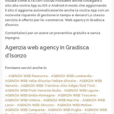
visuale come si fa con i social! Possiamo anche collegare il
sito alla vostra App su iOS o Android in modo che aggiornando
il sito si aggiorna automaticamente anche la vostra App con un
notevole risparmio di gestione in tempo e denaro! Lo stesso
servizio è offerto per l’e-commerce.
Web agency in Gradisca
d’Isonzo
Contattateci per un avere un preventivo
gratuito
e senza
impegno.
Agenzia web agency in Gradisca
d’Isonzo
Forniamo servizi anche in:
AGENZIA WEB Piemonte
AGENZIA WEB Lombardia
AGENZIA WEB Valle d’Aosta/Vallée d’Aoste
AGENZIA WEB
Veneto
AGENZIA WEB Trentino-Alto Adige/Süd Tirol
AGENZIA WEB Friuli-Venezia Giulia
AGENZIA WEB Liguria
AGENZIA WEB Emilia-Romagna
AGENZIA WEB Toscana
AGENZIA WEB Umbria
AGENZIA WEB Marche
AGENZIA WEB
Lazio
AGENZIA WEB Abruzzo
AGENZIA WEB Molise
AGENZIA WEB Campania
AGENZIA WEB Puglia
AGENZIA WEB