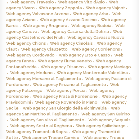
Web agency Travesio
Web agency Vito d’Asio
Web
agency Vivaro
Web agency Zoppola
Web agency Vajont
Web agency Valvasone Arzene
Web agency Arba
Web
agency Aviano
Web agency Azzano Decimo
Web agency
Barcis
Web agency Brugnera
Web agency Budoia
Web
agency Caneva
Web agency Casarsa della Delizia
Web
agency Castelnovo del Friuli
Web agency Cavasso Nuovo
Web agency Chions
Web agency Cimolais
Web agency
Claut
Web agency Clauzetto
Web agency Cordenons
Web agency Cordovado
Web agency Erto e Casso
Web
agency Fanna
Web agency Fiume Veneto
Web agency
Fontanafredda
Web agency Frisanco
Web agency Maniago
Web agency Meduno
Web agency Montereale Valcellina
Web agency Morsano al Tagliamento
Web agency Pasiano di
Pordenone
Web agency Pinzano al Tagliamento
Web
agency Polcenigo
Web agency Porcia
Web agency
Pordenone
Web agency Prata di Pordenone
Web agency
Pravisdomini
Web agency Roveredo in Piano
Web agency
Sacile
Web agency San Giorgio della Richinvelda
Web
agency San Martino al Tagliamento
Web agency San Quirino
Web agency San Vito al Tagliamento
Web agency Sequals
Web agency Sesto al Reghena
Web agency Spilimbergo
Web agency Tramonti di Sopra
Web agency Tramonti di
Sotto
Web agency Treppo Carnico
Web agency Treppo