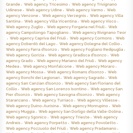
Grande
Web agency Tricesimo
Web agency Trivignano
Udinese
Web agency Udine
Web agency Varmo
Web
agency Venzone
Web agency Verzegnis
Web agency Villa
Santina
Web agency Villa Vicentina
Web agency Visco
Web agency Zuglio
Web agency Forgaria nel Friuli
Web
agency Campolongo Tapogliano
Web agency Rivignano Teor
Web agency Capriva del Friuli
Web agency Cormons
Web
agency Doberdò del Lago
Web agency Dolegna del Collio
Web agency Farra d’Isonzo
Web agency Fogliano Redipuglia
Web agency Gorizia
Web agency Gradisca d’Isonzo
Web
agency Grado
Web agency Mariano del Friuli
Web agency
Medea
Web agency Monfalcone
Web agency Moraro
Web agency Mossa
Web agency Romans d’Isonzo
Web
agency Ronchi dei Legionari
Web agency Sagrado
Web
agency San Canzian d’Isonzo
Web agency San Floriano del
Collio
Web agency San Lorenzo Isontino
Web agency San
Pier d’Isonzo
Web agency Savogna d’Isonzo
Web agency
Staranzano
Web agency Turriaco
Web agency Villesse
Web agency Duino-Aurisina
Web agency Monrupino
Web
agency Muggia
Web agency San Dorligo della Valle-Dolina
Web agency Sgonico
Web agency Trieste
Web agency
Andreis
Web agency Porpetto
Web agency Povoletto
Web agency Pozzuolo del Friuli
Web agency Pradamano