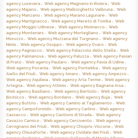
agency Lusevera
Web agency Magnano in Riviera
Web
agency Majano
Web agency Malborghetto Valbruna
Web
agency Manzano
Web agency Marano Lagunare
Web
agency Martignacco
Web agency Mereto di Tomba
Web
agency Moggio Udinese
Web agency Moimacco
Web
agency Montenars
Web agency Mortegliano
Web agency
Moruzzo
Web agency Muzzana del Turgnano
Web agency
Nimis
Web agency Osoppo
Web agency Ovaro
Web
agency Pagnacco
Web agency Palazzolo dello Stella
Web
agency Palmanova
Web agency Paluzza
Web agency Pasian
di Prato
Web agency Paularo
Web agency Pavia di Udine
Web agency Pocenia
Web agency Pontebba
Web agency
Aiello del Friuli
Web agency Amaro
Web agency Ampezzo
Web agency Aquileia
Web agency Arta Terme
Web agency
Artegna
Web agency Attimis
Web agency Bagnaria Arsa
Web agency Basiliano
Web agency Bertiolo
Web agency
Bicinicco
Web agency Bordano
Web agency Buja
Web
agency Buttrio
Web agency Camino al Tagliamento
Web
agency Campoformido
Web agency Carlino
Web agency
Cassacco
Web agency Castions di Strada
Web agency
Cavazzo Carnico
Web agency Cercivento
Web agency
Cervignano del Friuli
Web agency Chiopris-Viscone
Web
agency Chiusaforte
Web agency Cividale del Friuli
Web