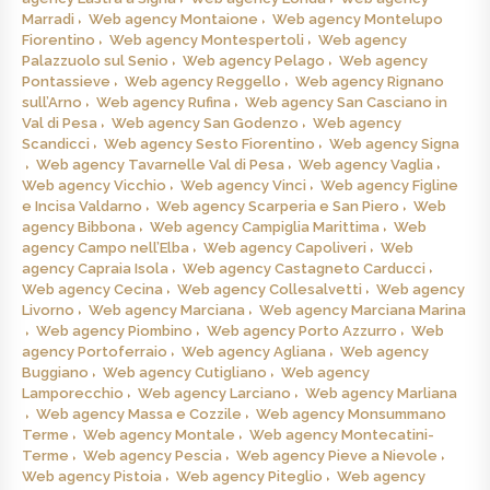
Marradi
Web agency Montaione
Web agency Montelupo
Fiorentino
Web agency Montespertoli
Web agency
Palazzuolo sul Senio
Web agency Pelago
Web agency
Pontassieve
Web agency Reggello
Web agency Rignano
sull’Arno
Web agency Rufina
Web agency San Casciano in
Val di Pesa
Web agency San Godenzo
Web agency
Scandicci
Web agency Sesto Fiorentino
Web agency Signa
Web agency Tavarnelle Val di Pesa
Web agency Vaglia
Web agency Vicchio
Web agency Vinci
Web agency Figline
e Incisa Valdarno
Web agency Scarperia e San Piero
Web
agency Bibbona
Web agency Campiglia Marittima
Web
agency Campo nell’Elba
Web agency Capoliveri
Web
agency Capraia Isola
Web agency Castagneto Carducci
Web agency Cecina
Web agency Collesalvetti
Web agency
Livorno
Web agency Marciana
Web agency Marciana Marina
Web agency Piombino
Web agency Porto Azzurro
Web
agency Portoferraio
Web agency Agliana
Web agency
Buggiano
Web agency Cutigliano
Web agency
Lamporecchio
Web agency Larciano
Web agency Marliana
Web agency Massa e Cozzile
Web agency Monsummano
Terme
Web agency Montale
Web agency Montecatini-
Terme
Web agency Pescia
Web agency Pieve a Nievole
Web agency Pistoia
Web agency Piteglio
Web agency