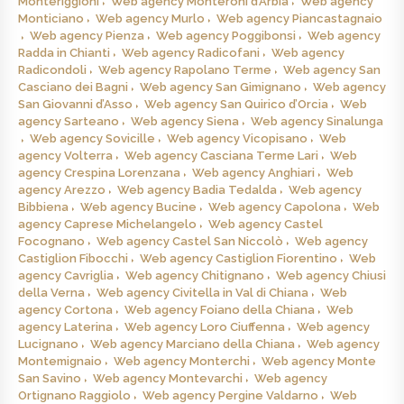
Monteriggioni
Web agency Monteroni d’Arbia
Web agency
Monticiano
Web agency Murlo
Web agency Piancastagnaio
Web agency Pienza
Web agency Poggibonsi
Web agency
Radda in Chianti
Web agency Radicofani
Web agency
Radicondoli
Web agency Rapolano Terme
Web agency San
Casciano dei Bagni
Web agency San Gimignano
Web agency
San Giovanni d’Asso
Web agency San Quirico d’Orcia
Web
agency Sarteano
Web agency Siena
Web agency Sinalunga
Web agency Sovicille
Web agency Vicopisano
Web
agency Volterra
Web agency Casciana Terme Lari
Web
agency Crespina Lorenzana
Web agency Anghiari
Web
agency Arezzo
Web agency Badia Tedalda
Web agency
Bibbiena
Web agency Bucine
Web agency Capolona
Web
agency Caprese Michelangelo
Web agency Castel
Focognano
Web agency Castel San Niccolò
Web agency
Castiglion Fibocchi
Web agency Castiglion Fiorentino
Web
agency Cavriglia
Web agency Chitignano
Web agency Chiusi
della Verna
Web agency Civitella in Val di Chiana
Web
agency Cortona
Web agency Foiano della Chiana
Web
agency Laterina
Web agency Loro Ciuffenna
Web agency
Lucignano
Web agency Marciano della Chiana
Web agency
Montemignaio
Web agency Monterchi
Web agency Monte
San Savino
Web agency Montevarchi
Web agency
Ortignano Raggiolo
Web agency Pergine Valdarno
Web