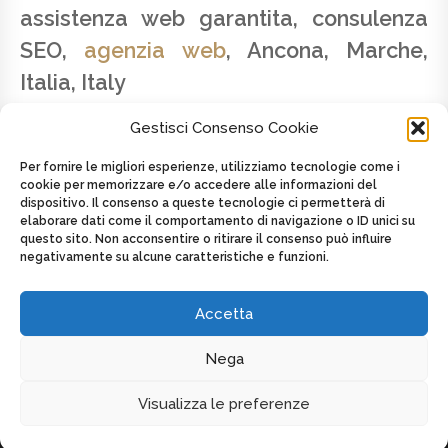
assistenza web garantita, consulenza
SEO,
agenzia web
, Ancona, Marche,
Italia, Italy
Gestisci Consenso Cookie
Per fornire le migliori esperienze, utilizziamo tecnologie come i
cookie per memorizzare e/o accedere alle informazioni del
dispositivo. Il consenso a queste tecnologie ci permetterà di
SAVINO LATTANZIO - P.IVA 02179820424 -
elaborare dati come il comportamento di navigazione o ID unici su
CELL. +39 347.2625439
questo sito. Non acconsentire o ritirare il consenso può influire
negativamente su alcune caratteristiche e funzioni.
Posted on
8 Maggio 2016
by
admin
in
Toscana
Tagged as
AGENZIA WEB
,
Italia
,
Italy
,
Web agency
,
Web agency
,
web design
Accetta
Nega
DISPLAY FOOTER
Visualizza le preferenze
COPYRIGHT MULTIMEDIA WEB DESIGN - P.IVA 02179820424