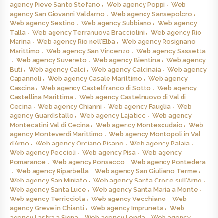
agency Pieve Santo Stefano
Web agency Poppi
Web
agency San Giovanni Valdarno
Web agency Sansepolcro
Web agency Sestino
Web agency Subbiano
Web agency
Talla
Web agency Terranuova Bracciolini
Web agency Rio
Marina
Web agency Rio nell’Elba
Web agency Rosignano
Marittimo
Web agency San Vincenzo
Web agency Sassetta
Web agency Suvereto
Web agency Bientina
Web agency
Buti
Web agency Calci
Web agency Calcinaia
Web agency
Capannoli
Web agency Casale Marittimo
Web agency
Cascina
Web agency Castelfranco di Sotto
Web agency
Castellina Marittima
Web agency Castelnuovo di Val di
Cecina
Web agency Chianni
Web agency Fauglia
Web
agency Guardistallo
Web agency Lajatico
Web agency
Montecatini Val di Cecina
Web agency Montescudaio
Web
agency Monteverdi Marittimo
Web agency Montopoli in Val
d’Arno
Web agency Orciano Pisano
Web agency Palaia
Web agency Peccioli
Web agency Pisa
Web agency
Pomarance
Web agency Ponsacco
Web agency Pontedera
Web agency Riparbella
Web agency San Giuliano Terme
Web agency San Miniato
Web agency Santa Croce sull’Arno
Web agency Santa Luce
Web agency Santa Maria a Monte
Web agency Terricciola
Web agency Vecchiano
Web
agency Greve in Chianti
Web agency Impruneta
Web
agency Lastra a Signa
Web agency Londa
Web agency