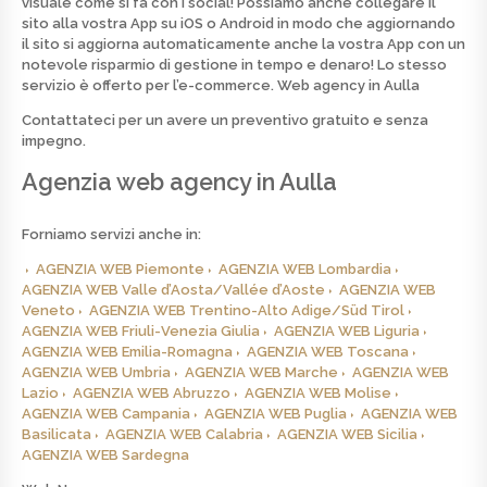
visuale come si fa con i social! Possiamo anche collegare il
sito alla vostra App su iOS o Android in modo che aggiornando
il sito si aggiorna automaticamente anche la vostra App con un
notevole risparmio di gestione in tempo e denaro! Lo stesso
servizio è offerto per l’e-commerce.
Web agency in Aulla
Contattateci per un avere un preventivo
gratuito
e senza
impegno.
Agenzia web agency in Aulla
Forniamo servizi anche in:
AGENZIA WEB Piemonte
AGENZIA WEB Lombardia
AGENZIA WEB Valle d’Aosta/Vallée d’Aoste
AGENZIA WEB
Veneto
AGENZIA WEB Trentino-Alto Adige/Süd Tirol
AGENZIA WEB Friuli-Venezia Giulia
AGENZIA WEB Liguria
AGENZIA WEB Emilia-Romagna
AGENZIA WEB Toscana
AGENZIA WEB Umbria
AGENZIA WEB Marche
AGENZIA WEB
Lazio
AGENZIA WEB Abruzzo
AGENZIA WEB Molise
AGENZIA WEB Campania
AGENZIA WEB Puglia
AGENZIA WEB
Basilicata
AGENZIA WEB Calabria
AGENZIA WEB Sicilia
AGENZIA WEB Sardegna