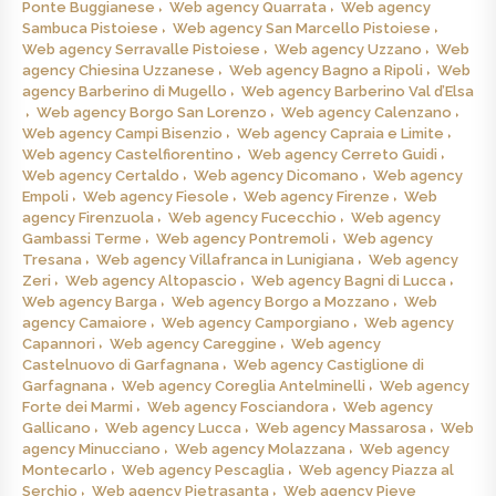
Ponte Buggianese
Web agency Quarrata
Web agency
Sambuca Pistoiese
Web agency San Marcello Pistoiese
Web agency Serravalle Pistoiese
Web agency Uzzano
Web
agency Chiesina Uzzanese
Web agency Bagno a Ripoli
Web
agency Barberino di Mugello
Web agency Barberino Val d’Elsa
Web agency Borgo San Lorenzo
Web agency Calenzano
Web agency Campi Bisenzio
Web agency Capraia e Limite
Web agency Castelfiorentino
Web agency Cerreto Guidi
Web agency Certaldo
Web agency Dicomano
Web agency
Empoli
Web agency Fiesole
Web agency Firenze
Web
agency Firenzuola
Web agency Fucecchio
Web agency
Gambassi Terme
Web agency Pontremoli
Web agency
Tresana
Web agency Villafranca in Lunigiana
Web agency
Zeri
Web agency Altopascio
Web agency Bagni di Lucca
Web agency Barga
Web agency Borgo a Mozzano
Web
agency Camaiore
Web agency Camporgiano
Web agency
Capannori
Web agency Careggine
Web agency
Castelnuovo di Garfagnana
Web agency Castiglione di
Garfagnana
Web agency Coreglia Antelminelli
Web agency
Forte dei Marmi
Web agency Fosciandora
Web agency
Gallicano
Web agency Lucca
Web agency Massarosa
Web
agency Minucciano
Web agency Molazzana
Web agency
Montecarlo
Web agency Pescaglia
Web agency Piazza al
Serchio
Web agency Pietrasanta
Web agency Pieve