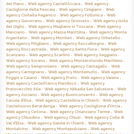
del Piano
Web agency Castell’Azzara
Web agency
Castiglione della Pescaia
Web agency Cinigiano
Web
agency Civitella Paganico
Web agency Follonica
Web
agency Gavorrano
Web agency Grosseto
Web agency Isola
del Giglio
Web agency Magliano in Toscana
Web agency
Manciano
Web agency Massa Marittima
Web agency Monte
Argentario
Web agency Montieri
Web agency Orbetello
Web agency Pitigliano
Web agency Roccalbegna
Web
agency Roccastrada
Web agency Santa Fiora
Web agency
Scansano
Web agency Scarlino
Web agency Seggiano
Web agency Sorano
Web agency Monterotondo Marittimo
Web agency Semproniano
Web agency Cantagallo
Web
agency Carmignano
Web agency Montemurlo
Web agency
Poggio a Caiano
Web agency Prato
Web agency Vaiano
Web agency Castelfranco Piandiscò
Web agency
Pratovecchio Stia
Web agency Abbadia San Salvatore
Web
agency Asciano
Web agency Buonconvento
Web agency
Casole d’Elsa
Web agency Castellina in Chianti
Web agency
Castelnuovo Berardenga
Web agency Castiglione d’Orcia
Web agency Cetona
Web agency Chianciano Terme
Web
agency Chiusdino
Web agency Chiusi
Web agency Colle di
Val d’Elsa
Web agency Gaiole in Chianti
Web agency
Montalcino
Web agency Montepulciano
Web agency