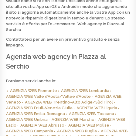
visuale come si fa con i social! Possiamo anche collegare il
sito alla vostra App su iOS o Android in modo che aggiornando
il sito si aggiorna automaticamente anche la vostra App con un
notevole risparmio di gestione in tempo e denaro! Lo stesso
servizio è offerto per l’e-commerce.
Web agency in Piazza al
Serchio
Contattateci per un avere un preventivo
gratuito
e senza
impegno.
Agenzia web agency in Piazza al
Serchio
Forniamo servizi anche in:
AGENZIA WEB Piemonte
AGENZIA WEB Lombardia
AGENZIA WEB Valle d’Aosta/Vallée d’Aoste
AGENZIA WEB
Veneto
AGENZIA WEB Trentino-Alto Adige/Süd Tirol
AGENZIA WEB Friuli-Venezia Giulia
AGENZIA WEB Liguria
AGENZIA WEB Emilia-Romagna
AGENZIA WEB Toscana
AGENZIA WEB Umbria
AGENZIA WEB Marche
AGENZIA WEB
Lazio
AGENZIA WEB Abruzzo
AGENZIA WEB Molise
AGENZIA WEB Campania
AGENZIA WEB Puglia
AGENZIA WEB