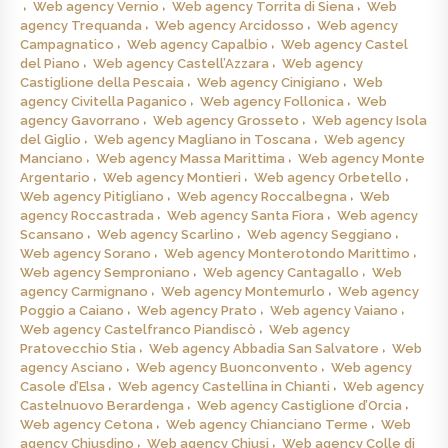
Web agency Vernio
Web agency Torrita di Siena
Web
agency Trequanda
Web agency Arcidosso
Web agency
Campagnatico
Web agency Capalbio
Web agency Castel
del Piano
Web agency Castell’Azzara
Web agency
Castiglione della Pescaia
Web agency Cinigiano
Web
agency Civitella Paganico
Web agency Follonica
Web
agency Gavorrano
Web agency Grosseto
Web agency Isola
del Giglio
Web agency Magliano in Toscana
Web agency
Manciano
Web agency Massa Marittima
Web agency Monte
Argentario
Web agency Montieri
Web agency Orbetello
Web agency Pitigliano
Web agency Roccalbegna
Web
agency Roccastrada
Web agency Santa Fiora
Web agency
Scansano
Web agency Scarlino
Web agency Seggiano
Web agency Sorano
Web agency Monterotondo Marittimo
Web agency Semproniano
Web agency Cantagallo
Web
agency Carmignano
Web agency Montemurlo
Web agency
Poggio a Caiano
Web agency Prato
Web agency Vaiano
Web agency Castelfranco Piandiscò
Web agency
Pratovecchio Stia
Web agency Abbadia San Salvatore
Web
agency Asciano
Web agency Buonconvento
Web agency
Casole d’Elsa
Web agency Castellina in Chianti
Web agency
Castelnuovo Berardenga
Web agency Castiglione d’Orcia
Web agency Cetona
Web agency Chianciano Terme
Web
agency Chiusdino
Web agency Chiusi
Web agency Colle di