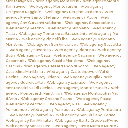
Montemignaio
Web agency Monterchi
Web agency Monte
San Savino
Web agency Montevarchi
Web agency
Ortignano Raggiolo
Web agency Pergine Valdarno
Web
agency Pieve Santo Stefano
Web agency Poppi
Web
agency San Giovanni Valdarno
Web agency Sansepolcro
Web agency Sestino
Web agency Subbiano
Web agency
Talla
Web agency Terranuova Bracciolini
Web agency Rio
Marina
Web agency Rio nell’Elba
Web agency Rosignano
Marittimo
Web agency San Vincenzo
Web agency Sassetta
Web agency Suvereto
Web agency Bientina
Web agency
Buti
Web agency Calci
Web agency Calcinaia
Web agency
Capannoli
Web agency Casale Marittimo
Web agency
Cascina
Web agency Castelfranco di Sotto
Web agency
Castellina Marittima
Web agency Castelnuovo di Val di
Cecina
Web agency Chianni
Web agency Fauglia
Web
agency Guardistallo
Web agency Lajatico
Web agency
Montecatini Val di Cecina
Web agency Montescudaio
Web
agency Monteverdi Marittimo
Web agency Montopoli in Val
d’Arno
Web agency Orciano Pisano
Web agency Palaia
Web agency Peccioli
Web agency Pisa
Web agency
Pomarance
Web agency Ponsacco
Web agency Pontedera
Web agency Riparbella
Web agency San Giuliano Terme
Web agency San Miniato
Web agency Santa Croce sull’Arno
Web agency Santa Luce
Web agency Santa Maria a Monte