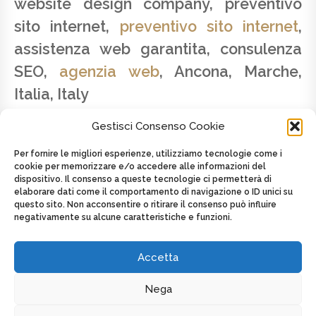
website design company, preventivo
sito internet,
preventivo sito internet
,
assistenza web garantita, consulenza
SEO,
agenzia web
, Ancona, Marche,
Italia, Italy
Gestisci Consenso Cookie
Per fornire le migliori esperienze, utilizziamo tecnologie come i
cookie per memorizzare e/o accedere alle informazioni del
dispositivo. Il consenso a queste tecnologie ci permetterà di
SAVINO LATTANZIO - P.IVA 02179820424 -
elaborare dati come il comportamento di navigazione o ID unici su
CELL. +39 347.2625439
questo sito. Non acconsentire o ritirare il consenso può influire
negativamente su alcune caratteristiche e funzioni.
Posted on
8 Maggio 2016
by
admin
in
Toscana
Tagged as
AGENZIA WEB
,
Italia
,
Italy
,
Web agency
,
Web agency
,
web design
Accetta
Nega
DISPLAY FOOTER