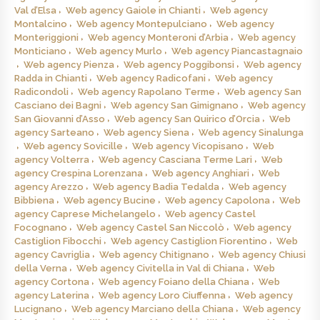
Val d’Elsa
Web agency Gaiole in Chianti
Web agency
Montalcino
Web agency Montepulciano
Web agency
Monteriggioni
Web agency Monteroni d’Arbia
Web agency
Monticiano
Web agency Murlo
Web agency Piancastagnaio
Web agency Pienza
Web agency Poggibonsi
Web agency
Radda in Chianti
Web agency Radicofani
Web agency
Radicondoli
Web agency Rapolano Terme
Web agency San
Casciano dei Bagni
Web agency San Gimignano
Web agency
San Giovanni d’Asso
Web agency San Quirico d’Orcia
Web
agency Sarteano
Web agency Siena
Web agency Sinalunga
Web agency Sovicille
Web agency Vicopisano
Web
agency Volterra
Web agency Casciana Terme Lari
Web
agency Crespina Lorenzana
Web agency Anghiari
Web
agency Arezzo
Web agency Badia Tedalda
Web agency
Bibbiena
Web agency Bucine
Web agency Capolona
Web
agency Caprese Michelangelo
Web agency Castel
Focognano
Web agency Castel San Niccolò
Web agency
Castiglion Fibocchi
Web agency Castiglion Fiorentino
Web
agency Cavriglia
Web agency Chitignano
Web agency Chiusi
della Verna
Web agency Civitella in Val di Chiana
Web
agency Cortona
Web agency Foiano della Chiana
Web
agency Laterina
Web agency Loro Ciuffenna
Web agency
Lucignano
Web agency Marciano della Chiana
Web agency