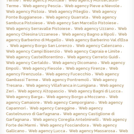
Terme
Web agency Montale
Web agency Montecatini-
Terme
Web agency Pescia
Web agency Pieve a Nievole
Web agency Pistoia
Web agency Piteglio
Web agency
Ponte Buggianese
Web agency Quarrata
Web agency
Sambuca Pistoiese
Web agency San Marcello Pistoiese
Web agency Serravalle Pistoiese
Web agency Uzzano
Web
agency Chiesina Uzzanese
Web agency Bagno a Ripoli
Web
agency Barberino di Mugello
Web agency Barberino Val d’Elsa
Web agency Borgo San Lorenzo
Web agency Calenzano
Web agency Campi Bisenzio
Web agency Capraia e Limite
Web agency Castelfiorentino
Web agency Cerreto Guidi
Web agency Certaldo
Web agency Dicomano
Web agency
Empoli
Web agency Fiesole
Web agency Firenze
Web
agency Firenzuola
Web agency Fucecchio
Web agency
Gambassi Terme
Web agency Pontremoli
Web agency
Tresana
Web agency Villafranca in Lunigiana
Web agency
Zeri
Web agency Altopascio
Web agency Bagni di Lucca
Web agency Barga
Web agency Borgo a Mozzano
Web
agency Camaiore
Web agency Camporgiano
Web agency
Capannori
Web agency Careggine
Web agency
Castelnuovo di Garfagnana
Web agency Castiglione di
Garfagnana
Web agency Coreglia Antelminelli
Web agency
Forte dei Marmi
Web agency Fosciandora
Web agency
Gallicano
Web agency Lucca
Web agency Massarosa
Web