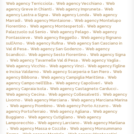
Web agency Terricciola
Web agency Vecchiano
Web
agency Greve in Chianti
Web agency Impruneta
Web
agency Lastra a Signa
Web agency Londa
Web agency
Marradi
Web agency Montaione
Web agency Montelupo
Fiorentino
Web agency Montespertoli
Web agency
Palazzuolo sul Senio
Web agency Pelago
Web agency
Pontassieve
Web agency Reggello
Web agency Rignano
sull’Arno
Web agency Rufina
Web agency San Casciano in
Val di Pesa
Web agency San Godenzo
Web agency
Scandicci
Web agency Sesto Fiorentino
Web agency Signa
Web agency Tavarnelle Val di Pesa
Web agency Vaglia
Web agency Vicchio
Web agency Vinci
Web agency Figline
e Incisa Valdarno
Web agency Scarperia e San Piero
Web
agency Bibbona
Web agency Campiglia Marittima
Web
agency Campo nell’Elba
Web agency Capoliveri
Web
agency Capraia Isola
Web agency Castagneto Carducci
Web agency Cecina
Web agency Collesalvetti
Web agency
Livorno
Web agency Marciana
Web agency Marciana Marina
Web agency Piombino
Web agency Porto Azzurro
Web
agency Portoferraio
Web agency Agliana
Web agency
Buggiano
Web agency Cutigliano
Web agency
Lamporecchio
Web agency Larciano
Web agency Marliana
Web agency Massa e Cozzile
Web agency Monsummano