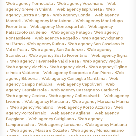
Web agency Terricciola
Web agency Vecchiano
Web
agency Greve in Chianti
Web agency Impruneta
Web
agency Lastra a Signa
Web agency Londa
Web agency
Marradi
Web agency Montaione
Web agency Montelupo
Fiorentino
Web agency Montespertoli
Web agency
Palazzuolo sul Senio
Web agency Pelago
Web agency
Pontassieve
Web agency Reggello
Web agency Rignano
sull’Arno
Web agency Rufina
Web agency San Casciano in
Val di Pesa
Web agency San Godenzo
Web agency
Scandicci
Web agency Sesto Fiorentino
Web agency Signa
Web agency Tavarnelle Val di Pesa
Web agency Vaglia
Web agency Vicchio
Web agency Vinci
Web agency Figline
e Incisa Valdarno
Web agency Scarperia e San Piero
Web
agency Bibbona
Web agency Campiglia Marittima
Web
agency Campo nell’Elba
Web agency Capoliveri
Web
agency Capraia Isola
Web agency Castagneto Carducci
Web agency Cecina
Web agency Collesalvetti
Web agency
Livorno
Web agency Marciana
Web agency Marciana Marina
Web agency Piombino
Web agency Porto Azzurro
Web
agency Portoferraio
Web agency Agliana
Web agency
Buggiano
Web agency Cutigliano
Web agency
Lamporecchio
Web agency Larciano
Web agency Marliana
Web agency Massa e Cozzile
Web agency Monsummano