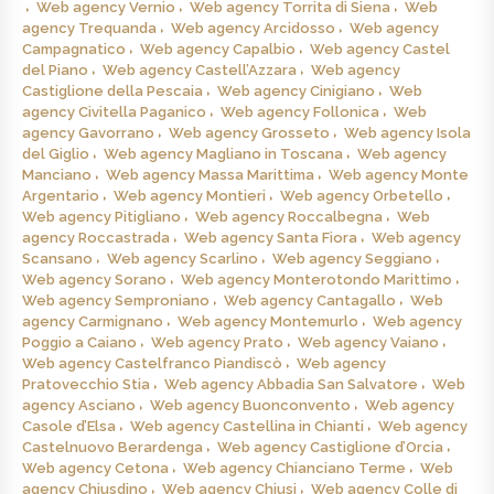
Web agency Vernio
Web agency Torrita di Siena
Web
agency Trequanda
Web agency Arcidosso
Web agency
Campagnatico
Web agency Capalbio
Web agency Castel
del Piano
Web agency Castell’Azzara
Web agency
Castiglione della Pescaia
Web agency Cinigiano
Web
agency Civitella Paganico
Web agency Follonica
Web
agency Gavorrano
Web agency Grosseto
Web agency Isola
del Giglio
Web agency Magliano in Toscana
Web agency
Manciano
Web agency Massa Marittima
Web agency Monte
Argentario
Web agency Montieri
Web agency Orbetello
Web agency Pitigliano
Web agency Roccalbegna
Web
agency Roccastrada
Web agency Santa Fiora
Web agency
Scansano
Web agency Scarlino
Web agency Seggiano
Web agency Sorano
Web agency Monterotondo Marittimo
Web agency Semproniano
Web agency Cantagallo
Web
agency Carmignano
Web agency Montemurlo
Web agency
Poggio a Caiano
Web agency Prato
Web agency Vaiano
Web agency Castelfranco Piandiscò
Web agency
Pratovecchio Stia
Web agency Abbadia San Salvatore
Web
agency Asciano
Web agency Buonconvento
Web agency
Casole d’Elsa
Web agency Castellina in Chianti
Web agency
Castelnuovo Berardenga
Web agency Castiglione d’Orcia
Web agency Cetona
Web agency Chianciano Terme
Web
agency Chiusdino
Web agency Chiusi
Web agency Colle di