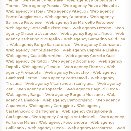
Terme
Web agency Montale
Web agency Montecatini-
Terme
Web agency Pescia
Web agency Pieve a Nievole
Web agency Pistoia
Web agency Piteglio
Web agency
Ponte Buggianese
Web agency Quarrata
Web agency
Sambuca Pistoiese
Web agency San Marcello Pistoiese
Web agency Serravalle Pistoiese
Web agency Uzzano
Web
agency Chiesina Uzzanese
Web agency Bagno a Ripoli
Web
agency Barberino di Mugello
Web agency Barberino Val d’Elsa
Web agency Borgo San Lorenzo
Web agency Calenzano
Web agency Campi Bisenzio
Web agency Capraia e Limite
Web agency Castelfiorentino
Web agency Cerreto Guidi
Web agency Certaldo
Web agency Dicomano
Web agency
Empoli
Web agency Fiesole
Web agency Firenze
Web
agency Firenzuola
Web agency Fucecchio
Web agency
Gambassi Terme
Web agency Pontremoli
Web agency
Tresana
Web agency Villafranca in Lunigiana
Web agency
Zeri
Web agency Altopascio
Web agency Bagni di Lucca
Web agency Barga
Web agency Borgo a Mozzano
Web
agency Camaiore
Web agency Camporgiano
Web agency
Capannori
Web agency Careggine
Web agency
Castelnuovo di Garfagnana
Web agency Castiglione di
Garfagnana
Web agency Coreglia Antelminelli
Web agency
Forte dei Marmi
Web agency Fosciandora
Web agency
Gallicano
Web agency Lucca
Web agency Massarosa
Web