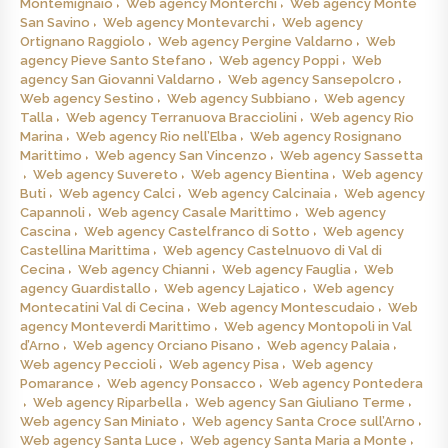
Montemignaio
Web agency Monterchi
Web agency Monte
San Savino
Web agency Montevarchi
Web agency
Ortignano Raggiolo
Web agency Pergine Valdarno
Web
agency Pieve Santo Stefano
Web agency Poppi
Web
agency San Giovanni Valdarno
Web agency Sansepolcro
Web agency Sestino
Web agency Subbiano
Web agency
Talla
Web agency Terranuova Bracciolini
Web agency Rio
Marina
Web agency Rio nell’Elba
Web agency Rosignano
Marittimo
Web agency San Vincenzo
Web agency Sassetta
Web agency Suvereto
Web agency Bientina
Web agency
Buti
Web agency Calci
Web agency Calcinaia
Web agency
Capannoli
Web agency Casale Marittimo
Web agency
Cascina
Web agency Castelfranco di Sotto
Web agency
Castellina Marittima
Web agency Castelnuovo di Val di
Cecina
Web agency Chianni
Web agency Fauglia
Web
agency Guardistallo
Web agency Lajatico
Web agency
Montecatini Val di Cecina
Web agency Montescudaio
Web
agency Monteverdi Marittimo
Web agency Montopoli in Val
d’Arno
Web agency Orciano Pisano
Web agency Palaia
Web agency Peccioli
Web agency Pisa
Web agency
Pomarance
Web agency Ponsacco
Web agency Pontedera
Web agency Riparbella
Web agency San Giuliano Terme
Web agency San Miniato
Web agency Santa Croce sull’Arno
Web agency Santa Luce
Web agency Santa Maria a Monte