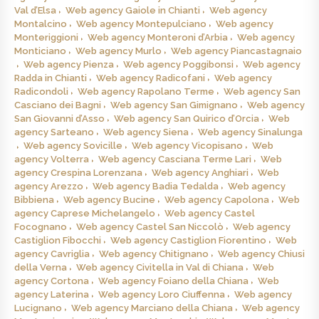
Val d’Elsa
Web agency Gaiole in Chianti
Web agency
Montalcino
Web agency Montepulciano
Web agency
Monteriggioni
Web agency Monteroni d’Arbia
Web agency
Monticiano
Web agency Murlo
Web agency Piancastagnaio
Web agency Pienza
Web agency Poggibonsi
Web agency
Radda in Chianti
Web agency Radicofani
Web agency
Radicondoli
Web agency Rapolano Terme
Web agency San
Casciano dei Bagni
Web agency San Gimignano
Web agency
San Giovanni d’Asso
Web agency San Quirico d’Orcia
Web
agency Sarteano
Web agency Siena
Web agency Sinalunga
Web agency Sovicille
Web agency Vicopisano
Web
agency Volterra
Web agency Casciana Terme Lari
Web
agency Crespina Lorenzana
Web agency Anghiari
Web
agency Arezzo
Web agency Badia Tedalda
Web agency
Bibbiena
Web agency Bucine
Web agency Capolona
Web
agency Caprese Michelangelo
Web agency Castel
Focognano
Web agency Castel San Niccolò
Web agency
Castiglion Fibocchi
Web agency Castiglion Fiorentino
Web
agency Cavriglia
Web agency Chitignano
Web agency Chiusi
della Verna
Web agency Civitella in Val di Chiana
Web
agency Cortona
Web agency Foiano della Chiana
Web
agency Laterina
Web agency Loro Ciuffenna
Web agency
Lucignano
Web agency Marciano della Chiana
Web agency