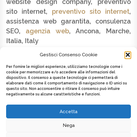
website design company, preventivo
sito internet,
preventivo sito internet
,
assistenza web garantita, consulenza
SEO,
agenzia web
, Ancona, Marche,
Italia, Italy
Gestisci Consenso Cookie
Per fornire le migliori esperienze, utilizziamo tecnologie come i
cookie per memorizzare e/o accedere alle informazioni del
dispositivo. Il consenso a queste tecnologie ci permetterà di
SAVINO LATTANZIO - P.IVA 02179820424 -
elaborare dati come il comportamento di navigazione o ID unici su
CELL. +39 347.2625439
questo sito. Non acconsentire o ritirare il consenso può influire
negativamente su alcune caratteristiche e funzioni.
Posted on
8 Maggio 2016
by
admin
in
Toscana
Tagged as
AGENZIA WEB
,
Italia
,
Italy
,
Web agency
,
Web agency
,
web design
Accetta
Nega
DISPLAY FOOTER