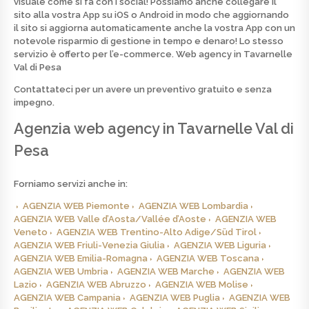
visuale come si fa con i social! Possiamo anche collegare il
sito alla vostra App su iOS o Android in modo che aggiornando
il sito si aggiorna automaticamente anche la vostra App con un
notevole risparmio di gestione in tempo e denaro! Lo stesso
servizio è offerto per l’e-commerce.
Web agency in Tavarnelle
Val di Pesa
Contattateci per un avere un preventivo
gratuito
e senza
impegno.
Agenzia web agency in Tavarnelle Val di
Pesa
Forniamo servizi anche in:
AGENZIA WEB Piemonte
AGENZIA WEB Lombardia
AGENZIA WEB Valle d’Aosta/Vallée d’Aoste
AGENZIA WEB
Veneto
AGENZIA WEB Trentino-Alto Adige/Süd Tirol
AGENZIA WEB Friuli-Venezia Giulia
AGENZIA WEB Liguria
AGENZIA WEB Emilia-Romagna
AGENZIA WEB Toscana
AGENZIA WEB Umbria
AGENZIA WEB Marche
AGENZIA WEB
Lazio
AGENZIA WEB Abruzzo
AGENZIA WEB Molise
AGENZIA WEB Campania
AGENZIA WEB Puglia
AGENZIA WEB