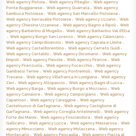
Web agency Pistoia
Web agency Piteglio
Web agency
Ponte Buggianese
Web agency Quarrata
Web agency
Sambuca Pistoiese
Web agency San Marcello Pistoiese
Web agency Serravalle Pistoiese
Web agency Uzzano
Web
agency Chiesina Uzzanese
Web agency Bagno a Ripoli
Web
agency Barberino di Mugello
Web agency Barberino Val d’Elsa
Web agency Borgo San Lorenzo
Web agency Calenzano
Web agency Campi Bisenzio
Web agency Capraia e Limite
Web agency Castelfiorentino
Web agency Cerreto Guidi
Web agency Certaldo
Web agency Dicomano
Web agency
Empoli
Web agency Fiesole
Web agency Firenze
Web
agency Firenzuola
Web agency Fucecchio
Web agency
Gambassi Terme
Web agency Pontremoli
Web agency
Tresana
Web agency Villafranca in Lunigiana
Web agency
Zeri
Web agency Altopascio
Web agency Bagni di Lucca
Web agency Barga
Web agency Borgo a Mozzano
Web
agency Camaiore
Web agency Camporgiano
Web agency
Capannori
Web agency Careggine
Web agency
Castelnuovo di Garfagnana
Web agency Castiglione di
Garfagnana
Web agency Coreglia Antelminelli
Web agency
Forte dei Marmi
Web agency Fosciandora
Web agency
Gallicano
Web agency Lucca
Web agency Massarosa
Web
agency Minucciano
Web agency Molazzana
Web agency
Montecarlo
Web agency Pescaglia
Web agency Piazza al