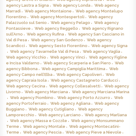
agency Lastra a Signa
Web agency Londa
Web agency
Marradi
Web agency Montaione
Web agency Montelupo
Fiorentino
Web agency Montespertoli
Web agency
Palazzuolo sul Senio
Web agency Pelago
Web agency
Pontassieve
Web agency Reggello
Web agency Rignano
sull’Arno
Web agency Rufina
Web agency San Casciano in
Val di Pesa
Web agency San Godenzo
Web agency
Scandicci
Web agency Sesto Fiorentino
Web agency Signa
Web agency Tavarnelle Val di Pesa
Web agency Vaglia
Web agency Vicchio
Web agency Vinci
Web agency Figline
e Incisa Valdarno
Web agency Scarperia e San Piero
Web
agency Bibbona
Web agency Campiglia Marittima
Web
agency Campo nell’Elba
Web agency Capoliveri
Web
agency Capraia Isola
Web agency Castagneto Carducci
Web agency Cecina
Web agency Collesalvetti
Web agency
Livorno
Web agency Marciana
Web agency Marciana Marina
Web agency Piombino
Web agency Porto Azzurro
Web
agency Portoferraio
Web agency Agliana
Web agency
Buggiano
Web agency Cutigliano
Web agency
Lamporecchio
Web agency Larciano
Web agency Marliana
Web agency Massa e Cozzile
Web agency Monsummano
Terme
Web agency Montale
Web agency Montecatini-
Terme
Web agency Pescia
Web agency Pieve a Nievole