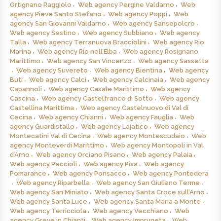
Ortignano Raggiolo
Web agency Pergine Valdarno
Web
agency Pieve Santo Stefano
Web agency Poppi
Web
agency San Giovanni Valdarno
Web agency Sansepolcro
Web agency Sestino
Web agency Subbiano
Web agency
Talla
Web agency Terranuova Bracciolini
Web agency Rio
Marina
Web agency Rio nell’Elba
Web agency Rosignano
Marittimo
Web agency San Vincenzo
Web agency Sassetta
Web agency Suvereto
Web agency Bientina
Web agency
Buti
Web agency Calci
Web agency Calcinaia
Web agency
Capannoli
Web agency Casale Marittimo
Web agency
Cascina
Web agency Castelfranco di Sotto
Web agency
Castellina Marittima
Web agency Castelnuovo di Val di
Cecina
Web agency Chianni
Web agency Fauglia
Web
agency Guardistallo
Web agency Lajatico
Web agency
Montecatini Val di Cecina
Web agency Montescudaio
Web
agency Monteverdi Marittimo
Web agency Montopoli in Val
d’Arno
Web agency Orciano Pisano
Web agency Palaia
Web agency Peccioli
Web agency Pisa
Web agency
Pomarance
Web agency Ponsacco
Web agency Pontedera
Web agency Riparbella
Web agency San Giuliano Terme
Web agency San Miniato
Web agency Santa Croce sull’Arno
Web agency Santa Luce
Web agency Santa Maria a Monte
Web agency Terricciola
Web agency Vecchiano
Web
agency Greve in Chianti
Web agency Impruneta
Web