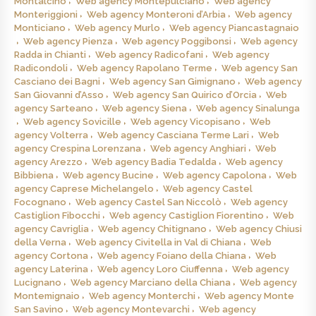
Montalcino
Web agency Montepulciano
Web agency
Monteriggioni
Web agency Monteroni d’Arbia
Web agency
Monticiano
Web agency Murlo
Web agency Piancastagnaio
Web agency Pienza
Web agency Poggibonsi
Web agency
Radda in Chianti
Web agency Radicofani
Web agency
Radicondoli
Web agency Rapolano Terme
Web agency San
Casciano dei Bagni
Web agency San Gimignano
Web agency
San Giovanni d’Asso
Web agency San Quirico d’Orcia
Web
agency Sarteano
Web agency Siena
Web agency Sinalunga
Web agency Sovicille
Web agency Vicopisano
Web
agency Volterra
Web agency Casciana Terme Lari
Web
agency Crespina Lorenzana
Web agency Anghiari
Web
agency Arezzo
Web agency Badia Tedalda
Web agency
Bibbiena
Web agency Bucine
Web agency Capolona
Web
agency Caprese Michelangelo
Web agency Castel
Focognano
Web agency Castel San Niccolò
Web agency
Castiglion Fibocchi
Web agency Castiglion Fiorentino
Web
agency Cavriglia
Web agency Chitignano
Web agency Chiusi
della Verna
Web agency Civitella in Val di Chiana
Web
agency Cortona
Web agency Foiano della Chiana
Web
agency Laterina
Web agency Loro Ciuffenna
Web agency
Lucignano
Web agency Marciano della Chiana
Web agency
Montemignaio
Web agency Monterchi
Web agency Monte
San Savino
Web agency Montevarchi
Web agency