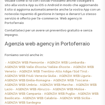
visuale come si fa con i social! Possiamo anche collegare il
sito alla vostra App su iOS o Android in modo che aggiornando
il sito si aggiorna automaticamente anche la vostra App con un
notevole risparmio di gestione in tempo e denaro! Lo stesso
servizio è offerto per l’e-commerce.
Web agency in
Portoferraio
Contattateci per un avere un preventivo
gratuito
e senza
impegno.
Agenzia web agency in Portoferraio
Forniamo servizi anche in:
AGENZIA WEB Piemonte
AGENZIA WEB Lombardia
AGENZIA WEB Valle d’Aosta/Vallée d’Aoste
AGENZIA WEB
Veneto
AGENZIA WEB Trentino-Alto Adige/Süd Tirol
AGENZIA WEB Friuli-Venezia Giulia
AGENZIA WEB Liguria
AGENZIA WEB Emilia-Romagna
AGENZIA WEB Toscana
AGENZIA WEB Umbria
AGENZIA WEB Marche
AGENZIA WEB
Lazio
AGENZIA WEB Abruzzo
AGENZIA WEB Molise
AGENZIA WEB Campania
AGENZIA WEB Puglia
AGENZIA WEB
Basilicata
AGENZIA WEB Calabria
AGENZIA WEB Sicilia
AGENZIA WEB Sardegna