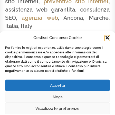
sito internet,
preventivo sito internet
,
assistenza web garantita, consulenza
SEO,
agenzia web
, Ancona, Marche,
Italia, Italy
Gestisci Consenso Cookie
Per fornire le migliori esperienze, utilizziamo tecnologie come i
cookie per memorizzare e/o accedere alle informazioni del
dispositivo. Il consenso a queste tecnologie ci permetterà di
SAVINO LATTANZIO - P.IVA 02179820424 -
elaborare dati come il comportamento di navigazione o ID unici su
CELL. +39 347.2625439
questo sito. Non acconsentire o ritirare il consenso può influire
negativamente su alcune caratteristiche e funzioni.
Posted on
8 Maggio 2016
by
admin
in
Toscana
Tagged as
AGENZIA WEB
,
Italia
,
Italy
,
Web agency
,
Web agency
,
web design
Accetta
Nega
DISPLAY FOOTER
Visualizza le preferenze
COPYRIGHT MULTIMEDIA WEB DESIGN - P.IVA 02179820424