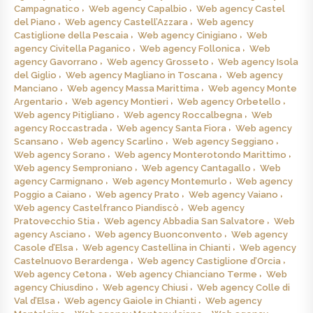
Campagnatico
Web agency Capalbio
Web agency Castel
del Piano
Web agency Castell’Azzara
Web agency
Castiglione della Pescaia
Web agency Cinigiano
Web
agency Civitella Paganico
Web agency Follonica
Web
agency Gavorrano
Web agency Grosseto
Web agency Isola
del Giglio
Web agency Magliano in Toscana
Web agency
Manciano
Web agency Massa Marittima
Web agency Monte
Argentario
Web agency Montieri
Web agency Orbetello
Web agency Pitigliano
Web agency Roccalbegna
Web
agency Roccastrada
Web agency Santa Fiora
Web agency
Scansano
Web agency Scarlino
Web agency Seggiano
Web agency Sorano
Web agency Monterotondo Marittimo
Web agency Semproniano
Web agency Cantagallo
Web
agency Carmignano
Web agency Montemurlo
Web agency
Poggio a Caiano
Web agency Prato
Web agency Vaiano
Web agency Castelfranco Piandiscò
Web agency
Pratovecchio Stia
Web agency Abbadia San Salvatore
Web
agency Asciano
Web agency Buonconvento
Web agency
Casole d’Elsa
Web agency Castellina in Chianti
Web agency
Castelnuovo Berardenga
Web agency Castiglione d’Orcia
Web agency Cetona
Web agency Chianciano Terme
Web
agency Chiusdino
Web agency Chiusi
Web agency Colle di
Val d’Elsa
Web agency Gaiole in Chianti
Web agency