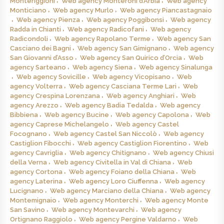
Monteriggioni
Web agency Monteroni d’Arbia
Web agency
Monticiano
Web agency Murlo
Web agency Piancastagnaio
Web agency Pienza
Web agency Poggibonsi
Web agency
Radda in Chianti
Web agency Radicofani
Web agency
Radicondoli
Web agency Rapolano Terme
Web agency San
Casciano dei Bagni
Web agency San Gimignano
Web agency
San Giovanni d’Asso
Web agency San Quirico d’Orcia
Web
agency Sarteano
Web agency Siena
Web agency Sinalunga
Web agency Sovicille
Web agency Vicopisano
Web
agency Volterra
Web agency Casciana Terme Lari
Web
agency Crespina Lorenzana
Web agency Anghiari
Web
agency Arezzo
Web agency Badia Tedalda
Web agency
Bibbiena
Web agency Bucine
Web agency Capolona
Web
agency Caprese Michelangelo
Web agency Castel
Focognano
Web agency Castel San Niccolò
Web agency
Castiglion Fibocchi
Web agency Castiglion Fiorentino
Web
agency Cavriglia
Web agency Chitignano
Web agency Chiusi
della Verna
Web agency Civitella in Val di Chiana
Web
agency Cortona
Web agency Foiano della Chiana
Web
agency Laterina
Web agency Loro Ciuffenna
Web agency
Lucignano
Web agency Marciano della Chiana
Web agency
Montemignaio
Web agency Monterchi
Web agency Monte
San Savino
Web agency Montevarchi
Web agency
Ortignano Raggiolo
Web agency Pergine Valdarno
Web