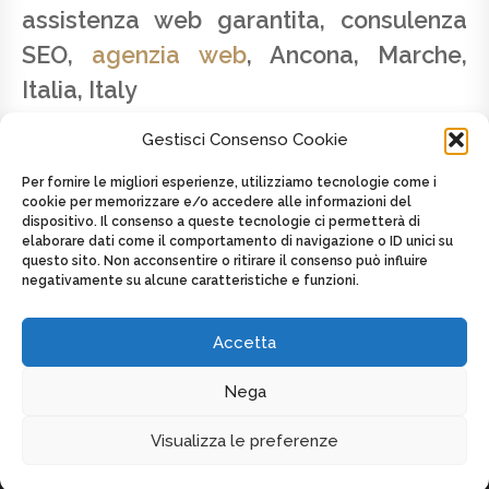
assistenza web garantita, consulenza
SEO,
agenzia web
, Ancona, Marche,
Italia, Italy
Gestisci Consenso Cookie
Per fornire le migliori esperienze, utilizziamo tecnologie come i
cookie per memorizzare e/o accedere alle informazioni del
dispositivo. Il consenso a queste tecnologie ci permetterà di
SAVINO LATTANZIO - P.IVA 02179820424 -
elaborare dati come il comportamento di navigazione o ID unici su
CELL. +39 347.2625439
questo sito. Non acconsentire o ritirare il consenso può influire
negativamente su alcune caratteristiche e funzioni.
Posted on
8 Maggio 2016
by
admin
in
Toscana
Tagged as
AGENZIA WEB
,
Italia
,
Italy
,
Web agency
,
Web agency
,
web design
Accetta
Nega
DISPLAY FOOTER
Visualizza le preferenze
COPYRIGHT MULTIMEDIA WEB DESIGN - P.IVA 02179820424