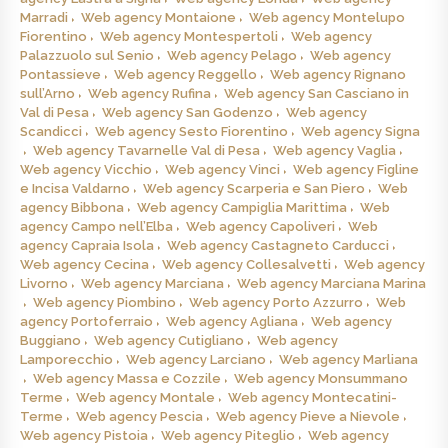
Marradi
Web agency Montaione
Web agency Montelupo
Fiorentino
Web agency Montespertoli
Web agency
Palazzuolo sul Senio
Web agency Pelago
Web agency
Pontassieve
Web agency Reggello
Web agency Rignano
sull’Arno
Web agency Rufina
Web agency San Casciano in
Val di Pesa
Web agency San Godenzo
Web agency
Scandicci
Web agency Sesto Fiorentino
Web agency Signa
Web agency Tavarnelle Val di Pesa
Web agency Vaglia
Web agency Vicchio
Web agency Vinci
Web agency Figline
e Incisa Valdarno
Web agency Scarperia e San Piero
Web
agency Bibbona
Web agency Campiglia Marittima
Web
agency Campo nell’Elba
Web agency Capoliveri
Web
agency Capraia Isola
Web agency Castagneto Carducci
Web agency Cecina
Web agency Collesalvetti
Web agency
Livorno
Web agency Marciana
Web agency Marciana Marina
Web agency Piombino
Web agency Porto Azzurro
Web
agency Portoferraio
Web agency Agliana
Web agency
Buggiano
Web agency Cutigliano
Web agency
Lamporecchio
Web agency Larciano
Web agency Marliana
Web agency Massa e Cozzile
Web agency Monsummano
Terme
Web agency Montale
Web agency Montecatini-
Terme
Web agency Pescia
Web agency Pieve a Nievole
Web agency Pistoia
Web agency Piteglio
Web agency