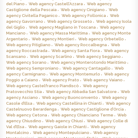
del Piano
Web agency Castell’Azzara
Web agency
Castiglione della Pescaia
Web agency Cinigiano
Web
agency Civitella Paganico
Web agency Follonica
Web
agency Gavorrano
Web agency Grosseto
Web agency Isola
del Giglio
Web agency Magliano in Toscana
Web agency
Manciano
Web agency Massa Marittima
Web agency Monte
Argentario
Web agency Montieri
Web agency Orbetello
Web agency Pitigliano
Web agency Roccalbegna
Web
agency Roccastrada
Web agency Santa Fiora
Web agency
Scansano
Web agency Scarlino
Web agency Seggiano
Web agency Sorano
Web agency Monterotondo Marittimo
Web agency Semproniano
Web agency Cantagallo
Web
agency Carmignano
Web agency Montemurlo
Web agency
Poggio a Caiano
Web agency Prato
Web agency Vaiano
Web agency Castelfranco Piandiscò
Web agency
Pratovecchio Stia
Web agency Abbadia San Salvatore
Web
agency Asciano
Web agency Buonconvento
Web agency
Casole d’Elsa
Web agency Castellina in Chianti
Web agency
Castelnuovo Berardenga
Web agency Castiglione d’Orcia
Web agency Cetona
Web agency Chianciano Terme
Web
agency Chiusdino
Web agency Chiusi
Web agency Colle di
Val d’Elsa
Web agency Gaiole in Chianti
Web agency
Montalcino
Web agency Montepulciano
Web agency