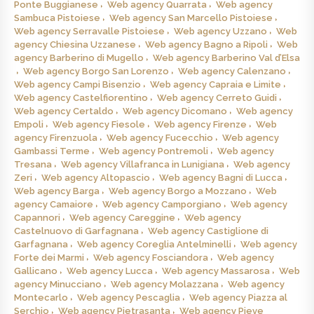
Ponte Buggianese
Web agency Quarrata
Web agency
Sambuca Pistoiese
Web agency San Marcello Pistoiese
Web agency Serravalle Pistoiese
Web agency Uzzano
Web
agency Chiesina Uzzanese
Web agency Bagno a Ripoli
Web
agency Barberino di Mugello
Web agency Barberino Val d’Elsa
Web agency Borgo San Lorenzo
Web agency Calenzano
Web agency Campi Bisenzio
Web agency Capraia e Limite
Web agency Castelfiorentino
Web agency Cerreto Guidi
Web agency Certaldo
Web agency Dicomano
Web agency
Empoli
Web agency Fiesole
Web agency Firenze
Web
agency Firenzuola
Web agency Fucecchio
Web agency
Gambassi Terme
Web agency Pontremoli
Web agency
Tresana
Web agency Villafranca in Lunigiana
Web agency
Zeri
Web agency Altopascio
Web agency Bagni di Lucca
Web agency Barga
Web agency Borgo a Mozzano
Web
agency Camaiore
Web agency Camporgiano
Web agency
Capannori
Web agency Careggine
Web agency
Castelnuovo di Garfagnana
Web agency Castiglione di
Garfagnana
Web agency Coreglia Antelminelli
Web agency
Forte dei Marmi
Web agency Fosciandora
Web agency
Gallicano
Web agency Lucca
Web agency Massarosa
Web
agency Minucciano
Web agency Molazzana
Web agency
Montecarlo
Web agency Pescaglia
Web agency Piazza al
Serchio
Web agency Pietrasanta
Web agency Pieve