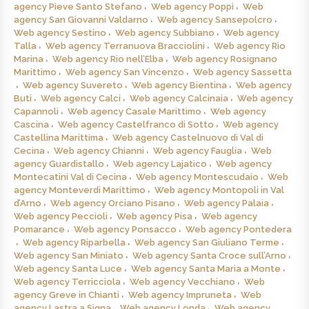
agency Pieve Santo Stefano
Web agency Poppi
Web
agency San Giovanni Valdarno
Web agency Sansepolcro
Web agency Sestino
Web agency Subbiano
Web agency
Talla
Web agency Terranuova Bracciolini
Web agency Rio
Marina
Web agency Rio nell’Elba
Web agency Rosignano
Marittimo
Web agency San Vincenzo
Web agency Sassetta
Web agency Suvereto
Web agency Bientina
Web agency
Buti
Web agency Calci
Web agency Calcinaia
Web agency
Capannoli
Web agency Casale Marittimo
Web agency
Cascina
Web agency Castelfranco di Sotto
Web agency
Castellina Marittima
Web agency Castelnuovo di Val di
Cecina
Web agency Chianni
Web agency Fauglia
Web
agency Guardistallo
Web agency Lajatico
Web agency
Montecatini Val di Cecina
Web agency Montescudaio
Web
agency Monteverdi Marittimo
Web agency Montopoli in Val
d’Arno
Web agency Orciano Pisano
Web agency Palaia
Web agency Peccioli
Web agency Pisa
Web agency
Pomarance
Web agency Ponsacco
Web agency Pontedera
Web agency Riparbella
Web agency San Giuliano Terme
Web agency San Miniato
Web agency Santa Croce sull’Arno
Web agency Santa Luce
Web agency Santa Maria a Monte
Web agency Terricciola
Web agency Vecchiano
Web
agency Greve in Chianti
Web agency Impruneta
Web
agency Lastra a Signa
Web agency Londa
Web agency