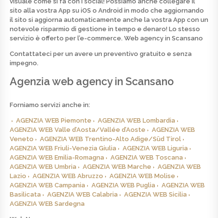
visuale come si fa con i social! Possiamo anche collegare il
sito alla vostra App su iOS o Android in modo che aggiornando
il sito si aggiorna automaticamente anche la vostra App con un
notevole risparmio di gestione in tempo e denaro! Lo stesso
servizio è offerto per l’e-commerce.
Web agency in Scansano
Contattateci per un avere un preventivo
gratuito
e senza
impegno.
Agenzia web agency in Scansano
Forniamo servizi anche in:
AGENZIA WEB Piemonte
AGENZIA WEB Lombardia
AGENZIA WEB Valle d’Aosta/Vallée d’Aoste
AGENZIA WEB
Veneto
AGENZIA WEB Trentino-Alto Adige/Süd Tirol
AGENZIA WEB Friuli-Venezia Giulia
AGENZIA WEB Liguria
AGENZIA WEB Emilia-Romagna
AGENZIA WEB Toscana
AGENZIA WEB Umbria
AGENZIA WEB Marche
AGENZIA WEB
Lazio
AGENZIA WEB Abruzzo
AGENZIA WEB Molise
AGENZIA WEB Campania
AGENZIA WEB Puglia
AGENZIA WEB
Basilicata
AGENZIA WEB Calabria
AGENZIA WEB Sicilia
AGENZIA WEB Sardegna