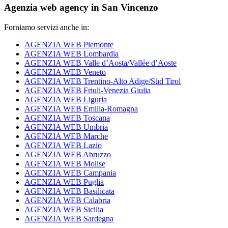
Agenzia web agency in San Vincenzo
Forniamo servizi anche in:
AGENZIA WEB Piemonte
AGENZIA WEB Lombardia
AGENZIA WEB Valle d’Aosta/Vallée d’Aoste
AGENZIA WEB Veneto
AGENZIA WEB Trentino-Alto Adige/Süd Tirol
AGENZIA WEB Friuli-Venezia Giulia
AGENZIA WEB Liguria
AGENZIA WEB Emilia-Romagna
AGENZIA WEB Toscana
AGENZIA WEB Umbria
AGENZIA WEB Marche
AGENZIA WEB Lazio
AGENZIA WEB Abruzzo
AGENZIA WEB Molise
AGENZIA WEB Campania
AGENZIA WEB Puglia
AGENZIA WEB Basilicata
AGENZIA WEB Calabria
AGENZIA WEB Sicilia
AGENZIA WEB Sardegna