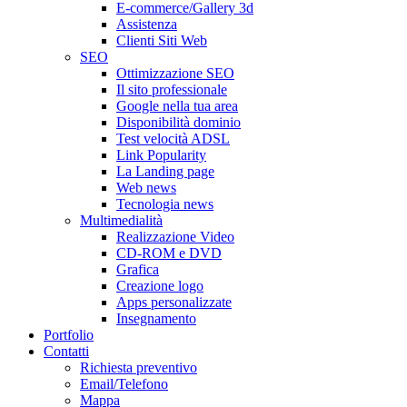
E-commerce/Gallery 3d
Assistenza
Clienti Siti Web
SEO
Ottimizzazione SEO
Il sito professionale
Google nella tua area
Disponibilità dominio
Test velocità ADSL
Link Popularity
La Landing page
Web news
Tecnologia news
Multimedialità
Realizzazione Video
CD-ROM e DVD
Grafica
Creazione logo
Apps personalizzate
Insegnamento
Portfolio
Contatti
Richiesta preventivo
Email/Telefono
Mappa