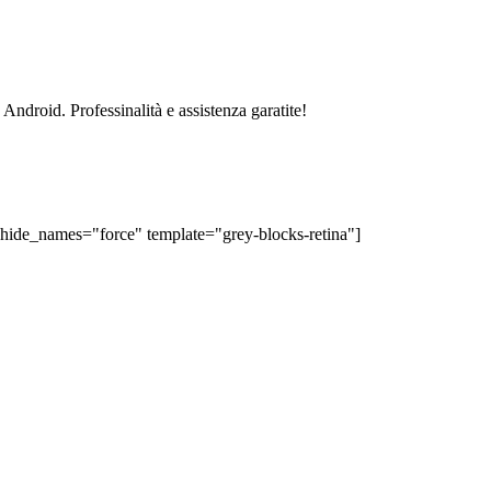
ndroid. Professinalità e assistenza garatite!
=0 hide_names="force" template="grey-blocks-retina"]