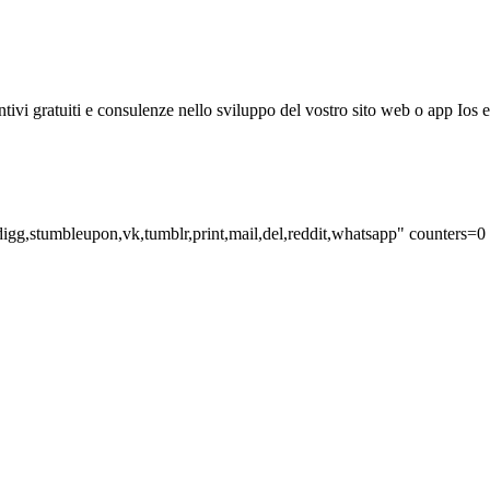
i gratuiti e consulenze nello sviluppo del vostro sito web o app Ios e A
n,digg,stumbleupon,vk,tumblr,print,mail,del,reddit,whatsapp" counters