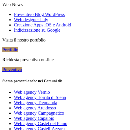
Web News
Preventivo Blog WordPress
Web designer Italy
Creazione Apps iOS e Android
Indicizzazione su Google
Visita il nostro portfolio
Portfolio
Richiesta preventivo on-line
Preventivo
Siamo presenti anche nei Comuni di:
Web agency Vernio
Web agency Torrita di Siena
Web agency Trequanda
Web agency Arcidosso
Web agency Campagnatico
Web agency Capalbio
Web agency Castel del Piano
Web agency Castell’Azzara