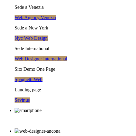
Sede a Venezia
Web Agency Venezia
Sede a New York
Nyc Web Design
Sede International
Web Designer International
Sito Demo One Page
Spaghetti Web
Landing page
Savinus