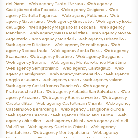
del Piano
Web agency Castell’Azzara
Web agency
Castiglione della Pescaia
Web agency Cinigiano
Web
agency Civitella Paganico
Web agency Follonica
Web
agency Gavorrano
Web agency Grosseto
Web agency Isola
del Giglio
Web agency Magliano in Toscana
Web agency
Manciano
Web agency Massa Marittima
Web agency Monte
Argentario
Web agency Montieri
Web agency Orbetello
Web agency Pitigliano
Web agency Roccalbegna
Web
agency Roccastrada
Web agency Santa Fiora
Web agency
Scansano
Web agency Scarlino
Web agency Seggiano
Web agency Sorano
Web agency Monterotondo Marittimo
Web agency Semproniano
Web agency Cantagallo
Web
agency Carmignano
Web agency Montemurlo
Web agency
Poggio a Caiano
Web agency Prato
Web agency Vaiano
Web agency Castelfranco Piandiscò
Web agency
Pratovecchio Stia
Web agency Abbadia San Salvatore
Web
agency Asciano
Web agency Buonconvento
Web agency
Casole d’Elsa
Web agency Castellina in Chianti
Web agency
Castelnuovo Berardenga
Web agency Castiglione d’Orcia
Web agency Cetona
Web agency Chianciano Terme
Web
agency Chiusdino
Web agency Chiusi
Web agency Colle di
Val d’Elsa
Web agency Gaiole in Chianti
Web agency
Montalcino
Web agency Montepulciano
Web agency