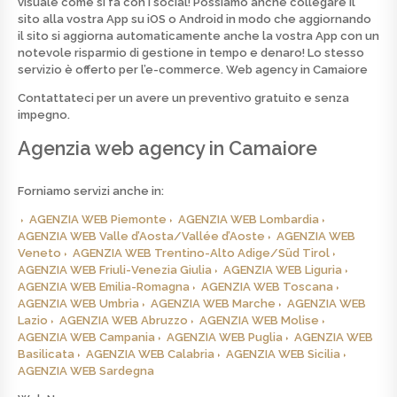
visuale come si fa con i social! Possiamo anche collegare il
sito alla vostra App su iOS o Android in modo che aggiornando
il sito si aggiorna automaticamente anche la vostra App con un
notevole risparmio di gestione in tempo e denaro! Lo stesso
servizio è offerto per l’e-commerce.
Web agency in Camaiore
Contattateci per un avere un preventivo
gratuito
e senza
impegno.
Agenzia web agency in Camaiore
Forniamo servizi anche in:
AGENZIA WEB Piemonte
AGENZIA WEB Lombardia
AGENZIA WEB Valle d’Aosta/Vallée d’Aoste
AGENZIA WEB
Veneto
AGENZIA WEB Trentino-Alto Adige/Süd Tirol
AGENZIA WEB Friuli-Venezia Giulia
AGENZIA WEB Liguria
AGENZIA WEB Emilia-Romagna
AGENZIA WEB Toscana
AGENZIA WEB Umbria
AGENZIA WEB Marche
AGENZIA WEB
Lazio
AGENZIA WEB Abruzzo
AGENZIA WEB Molise
AGENZIA WEB Campania
AGENZIA WEB Puglia
AGENZIA WEB
Basilicata
AGENZIA WEB Calabria
AGENZIA WEB Sicilia
AGENZIA WEB Sardegna