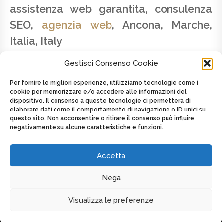
assistenza web garantita, consulenza
SEO,
agenzia web
, Ancona, Marche,
Italia, Italy
Gestisci Consenso Cookie
Per fornire le migliori esperienze, utilizziamo tecnologie come i
cookie per memorizzare e/o accedere alle informazioni del
dispositivo. Il consenso a queste tecnologie ci permetterà di
SAVINO LATTANZIO - P.IVA 02179820424 -
elaborare dati come il comportamento di navigazione o ID unici su
CELL. +39 347.2625439
questo sito. Non acconsentire o ritirare il consenso può influire
negativamente su alcune caratteristiche e funzioni.
Posted on
8 Maggio 2016
by
admin
in
Toscana
Tagged as
AGENZIA WEB
,
Italia
,
Italy
,
Web agency
,
Web agency
,
web design
Accetta
Nega
DISPLAY FOOTER
Visualizza le preferenze
COPYRIGHT MULTIMEDIA WEB DESIGN - P.IVA 02179820424