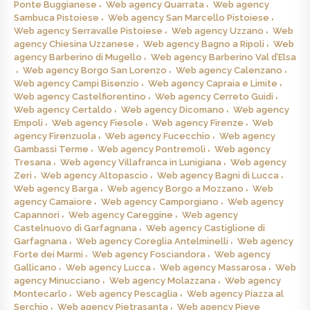
Ponte Buggianese
Web agency Quarrata
Web agency
Sambuca Pistoiese
Web agency San Marcello Pistoiese
Web agency Serravalle Pistoiese
Web agency Uzzano
Web
agency Chiesina Uzzanese
Web agency Bagno a Ripoli
Web
agency Barberino di Mugello
Web agency Barberino Val d’Elsa
Web agency Borgo San Lorenzo
Web agency Calenzano
Web agency Campi Bisenzio
Web agency Capraia e Limite
Web agency Castelfiorentino
Web agency Cerreto Guidi
Web agency Certaldo
Web agency Dicomano
Web agency
Empoli
Web agency Fiesole
Web agency Firenze
Web
agency Firenzuola
Web agency Fucecchio
Web agency
Gambassi Terme
Web agency Pontremoli
Web agency
Tresana
Web agency Villafranca in Lunigiana
Web agency
Zeri
Web agency Altopascio
Web agency Bagni di Lucca
Web agency Barga
Web agency Borgo a Mozzano
Web
agency Camaiore
Web agency Camporgiano
Web agency
Capannori
Web agency Careggine
Web agency
Castelnuovo di Garfagnana
Web agency Castiglione di
Garfagnana
Web agency Coreglia Antelminelli
Web agency
Forte dei Marmi
Web agency Fosciandora
Web agency
Gallicano
Web agency Lucca
Web agency Massarosa
Web
agency Minucciano
Web agency Molazzana
Web agency
Montecarlo
Web agency Pescaglia
Web agency Piazza al
Serchio
Web agency Pietrasanta
Web agency Pieve