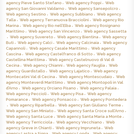
agency Pieve Santo Stefano
Web agency Poppi
Web
agency San Giovanni Valdarno
Web agency Sansepolcro
Web agency Sestino
Web agency Subbiano
Web agency
Talla
Web agency Terranuova Bracciolini
Web agency Rio
Marina
Web agency Rio nell’Elba
Web agency Rosignano
Marittimo
Web agency San Vincenzo
Web agency Sassetta
Web agency Suvereto
Web agency Bientina
Web agency
Buti
Web agency Calci
Web agency Calcinaia
Web agency
Capannoli
Web agency Casale Marittimo
Web agency
Cascina
Web agency Castelfranco di Sotto
Web agency
Castellina Marittima
Web agency Castelnuovo di Val di
Cecina
Web agency Chianni
Web agency Fauglia
Web
agency Guardistallo
Web agency Lajatico
Web agency
Montecatini Val di Cecina
Web agency Montescudaio
Web
agency Monteverdi Marittimo
Web agency Montopoli in Val
d’Arno
Web agency Orciano Pisano
Web agency Palaia
Web agency Peccioli
Web agency Pisa
Web agency
Pomarance
Web agency Ponsacco
Web agency Pontedera
Web agency Riparbella
Web agency San Giuliano Terme
Web agency San Miniato
Web agency Santa Croce sull’Arno
Web agency Santa Luce
Web agency Santa Maria a Monte
Web agency Terricciola
Web agency Vecchiano
Web
agency Greve in Chianti
Web agency Impruneta
Web
agency Lastra a Signa
Web agency Londa
Web agency