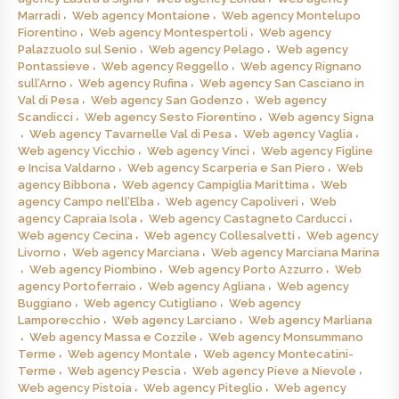
Marradi
Web agency Montaione
Web agency Montelupo
Fiorentino
Web agency Montespertoli
Web agency
Palazzuolo sul Senio
Web agency Pelago
Web agency
Pontassieve
Web agency Reggello
Web agency Rignano
sull’Arno
Web agency Rufina
Web agency San Casciano in
Val di Pesa
Web agency San Godenzo
Web agency
Scandicci
Web agency Sesto Fiorentino
Web agency Signa
Web agency Tavarnelle Val di Pesa
Web agency Vaglia
Web agency Vicchio
Web agency Vinci
Web agency Figline
e Incisa Valdarno
Web agency Scarperia e San Piero
Web
agency Bibbona
Web agency Campiglia Marittima
Web
agency Campo nell’Elba
Web agency Capoliveri
Web
agency Capraia Isola
Web agency Castagneto Carducci
Web agency Cecina
Web agency Collesalvetti
Web agency
Livorno
Web agency Marciana
Web agency Marciana Marina
Web agency Piombino
Web agency Porto Azzurro
Web
agency Portoferraio
Web agency Agliana
Web agency
Buggiano
Web agency Cutigliano
Web agency
Lamporecchio
Web agency Larciano
Web agency Marliana
Web agency Massa e Cozzile
Web agency Monsummano
Terme
Web agency Montale
Web agency Montecatini-
Terme
Web agency Pescia
Web agency Pieve a Nievole
Web agency Pistoia
Web agency Piteglio
Web agency