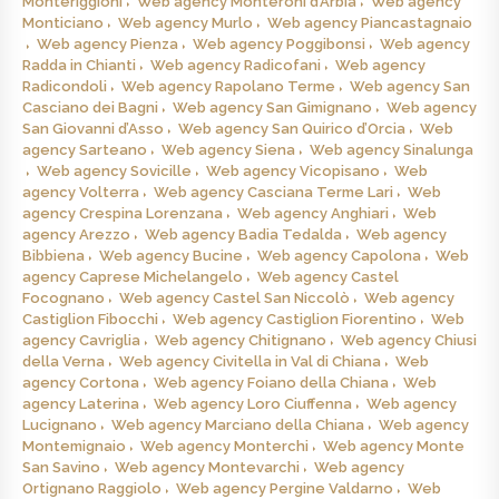
Monteriggioni
Web agency Monteroni d’Arbia
Web agency
Monticiano
Web agency Murlo
Web agency Piancastagnaio
Web agency Pienza
Web agency Poggibonsi
Web agency
Radda in Chianti
Web agency Radicofani
Web agency
Radicondoli
Web agency Rapolano Terme
Web agency San
Casciano dei Bagni
Web agency San Gimignano
Web agency
San Giovanni d’Asso
Web agency San Quirico d’Orcia
Web
agency Sarteano
Web agency Siena
Web agency Sinalunga
Web agency Sovicille
Web agency Vicopisano
Web
agency Volterra
Web agency Casciana Terme Lari
Web
agency Crespina Lorenzana
Web agency Anghiari
Web
agency Arezzo
Web agency Badia Tedalda
Web agency
Bibbiena
Web agency Bucine
Web agency Capolona
Web
agency Caprese Michelangelo
Web agency Castel
Focognano
Web agency Castel San Niccolò
Web agency
Castiglion Fibocchi
Web agency Castiglion Fiorentino
Web
agency Cavriglia
Web agency Chitignano
Web agency Chiusi
della Verna
Web agency Civitella in Val di Chiana
Web
agency Cortona
Web agency Foiano della Chiana
Web
agency Laterina
Web agency Loro Ciuffenna
Web agency
Lucignano
Web agency Marciano della Chiana
Web agency
Montemignaio
Web agency Monterchi
Web agency Monte
San Savino
Web agency Montevarchi
Web agency
Ortignano Raggiolo
Web agency Pergine Valdarno
Web