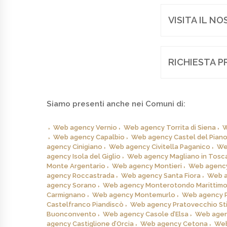
VISITA IL N
RICHIESTA P
Siamo presenti anche nei Comuni di:
Web agency Vernio
Web agency Torrita di Siena
W
Web agency Capalbio
Web agency Castel del Pian
agency Cinigiano
Web agency Civitella Paganico
We
agency Isola del Giglio
Web agency Magliano in Tosc
Monte Argentario
Web agency Montieri
Web agency
agency Roccastrada
Web agency Santa Fiora
Web a
agency Sorano
Web agency Monterotondo Marittim
Carmignano
Web agency Montemurlo
Web agency P
Castelfranco Piandiscò
Web agency Pratovecchio St
Buonconvento
Web agency Casole d’Elsa
Web agenc
agency Castiglione d’Orcia
Web agency Cetona
Web