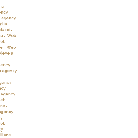
rno
ency
 agency
glia
ducci
na
Web
eb
le
Web
ieve a
gency
 agency
gency
ncy
 agency
eb
ana
agency
y
eb
cy
illano