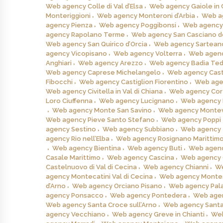
Web agency Colle di Val d’Elsa
Web agency Gaiole in 
Monteriggioni
Web agency Monteroni d’Arbia
Web a
agency Pienza
Web agency Poggibonsi
Web agency 
agency Rapolano Terme
Web agency San Casciano de
Web agency San Quirico d’Orcia
Web agency Sartean
agency Vicopisano
Web agency Volterra
Web agenc
Anghiari
Web agency Arezzo
Web agency Badia Ted
Web agency Caprese Michelangelo
Web agency Cas
Fibocchi
Web agency Castiglion Fiorentino
Web agen
Web agency Civitella in Val di Chiana
Web agency Cor
Loro Ciuffenna
Web agency Lucignano
Web agency 
Web agency Monte San Savino
Web agency Montev
Web agency Pieve Santo Stefano
Web agency Poppi
agency Sestino
Web agency Subbiano
Web agency 
agency Rio nell’Elba
Web agency Rosignano Marittim
Web agency Bientina
Web agency Buti
Web agenc
Casale Marittimo
Web agency Cascina
Web agency C
Castelnuovo di Val di Cecina
Web agency Chianni
We
agency Montecatini Val di Cecina
Web agency Monte
d’Arno
Web agency Orciano Pisano
Web agency Pala
agency Ponsacco
Web agency Pontedera
Web agen
Web agency Santa Croce sull’Arno
Web agency Santa
agency Vecchiano
Web agency Greve in Chianti
Web