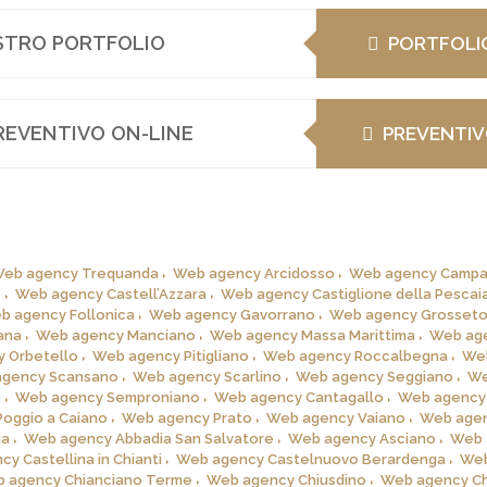
OSTRO PORTFOLIO
PORTFOLI
REVENTIVO ON-LINE
PREVENTI
eb agency Trequanda
Web agency Arcidosso
Web agency Campa
o
Web agency Castell’Azzara
Web agency Castiglione della Pescai
b agency Follonica
Web agency Gavorrano
Web agency Grosset
ana
Web agency Manciano
Web agency Massa Marittima
Web ag
 Orbetello
Web agency Pitigliano
Web agency Roccalbegna
We
gency Scansano
Web agency Scarlino
Web agency Seggiano
W
o
Web agency Semproniano
Web agency Cantagallo
Web agency
oggio a Caiano
Web agency Prato
Web agency Vaiano
Web age
ia
Web agency Abbadia San Salvatore
Web agency Asciano
Web 
y Castellina in Chianti
Web agency Castelnuovo Berardenga
We
 agency Chianciano Terme
Web agency Chiusdino
Web agency Ch