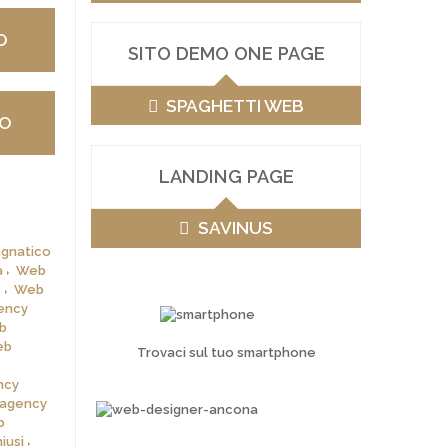
O
SITO DEMO ONE PAGE
SPAGHETTI WEB
VO
LANDING PAGE
SAVINUS
gnatico
a
Web
o
Web
ency
b
eb
Trovaci sul tuo smartphone
ncy
agency
b
iusi