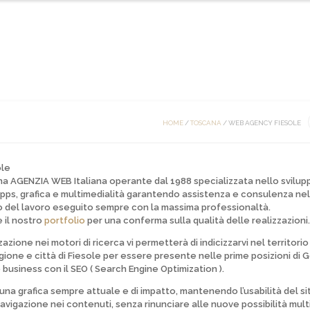
HOME
ONTATTI
HOME
/
TOSCANA
/
WEB AGENCY FIESOLE
ole
una
AGENZIA WEB
Italiana operante dal 1988 specializzata nello
svilupp
pps, grafica e multimedialità
garantendo assistenza e consulenza nel
o del lavoro eseguito sempre con la massima professionaltà.
 il nostro
portfolio
per una conferma sulla qualità delle realizzazioni.
zzazione nei motori di ricerca vi permetterà di indicizzarvi nel territorio
gione e città di Fiesole per essere presente nelle prime posizioni di
G
 business con il SEO ( Search Engine Optimization ).
o una grafica sempre attuale e di
impatto
, mantenendo l’usabilità del si
navigazione nei contenuti, senza rinunciare alle nuove possibilità mult