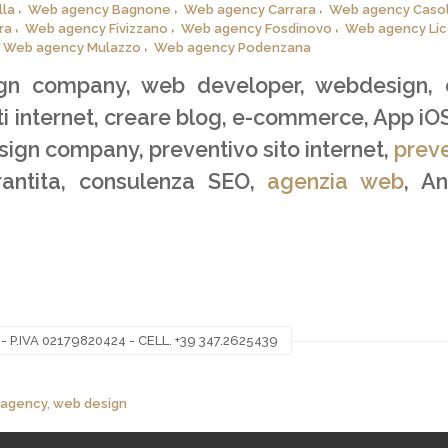
lla
Web agency Bagnone
Web agency Carrara
Web agency Casol
ra
Web agency Fivizzano
Web agency Fosdinovo
Web agency Lic
Web agency Mulazzo
Web agency Podenzana
gn company, web developer, webdesign,
iti internet, creare blog, e-commerce, App iO
esign company, preventivo sito internet,
prev
rantita, consulenza SEO,
agenzia web
, A
P.IVA 02179820424 - CELL. +39 347.2625439
agency
,
web design