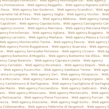
 Montelupo Fiorentino
Web agency Montespertoli
Web agency
cy Pontassieve
Web agency Reggello
Web agency Rignano sull’A
i Pesa
Web agency San Godenzo
Web agency Scandicci
Web ag
arnelle Val di Pesa
Web agency Vaglia
Web agency Vicchio
Web
cy Scarperia e San Piero
Web agency Bibbona
Web agency Campi
Capoliveri
Web agency Capraia Isola
Web agency Castagneto Car
agency Livorno
Web agency Marciana
Web agency Marciana Mari
ency Portoferraio
Web agency Agliana
Web agency Buggiano
W
agency Larciano
Web agency Marliana
Web agency Massa e Cozzi
Web agency Montecatini-Terme
Web agency Pescia
Web agency P
Web agency Ponte Buggianese
Web agency Quarrata
Web agency
se
Web agency Serravalle Pistoiese
Web agency Uzzano
Web a
agency Barberino di Mugello
Web agency Barberino Val d’Elsa
Web
ncy Campi Bisenzio
Web agency Capraia e Limite
Web agency
ency Certaldo
Web agency Dicomano
Web agency Empoli
Web a
a
Web agency Fucecchio
Web agency Gambassi Terme
Web age
anca in Lunigiana
Web agency Zeri
Web agency Altopascio
Web
o a Mozzano
Web agency Camaiore
Web agency Camporgiano
W
cy Castelnuovo di Garfagnana
Web agency Castiglione di Garfagn
dei Marmi
Web agency Fosciandora
Web agency Gallicano
Web 
ano
Web agency Molazzana
Web agency Montecarlo
Web agenc
 Pietrasanta
Web agency Pieve Fosciana
Web agency Porcari
W
vezza
Web agency Stazzema
Web agency Vagli Sotto
Web agen
la Collemandina
Web agency Fabbriche di Vergemoli
Web agency S