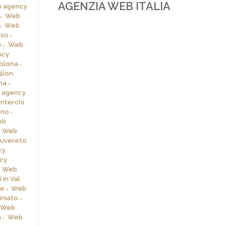
AGENZIA WEB ITALIA
 agency
Web
Web
sso
e
Web
ncy
olona
lion
na
 agency
nterchi
rno
eb
Web
uvereto
cy
cy
Web
in Val
ce
Web
niato
Web
a
Web