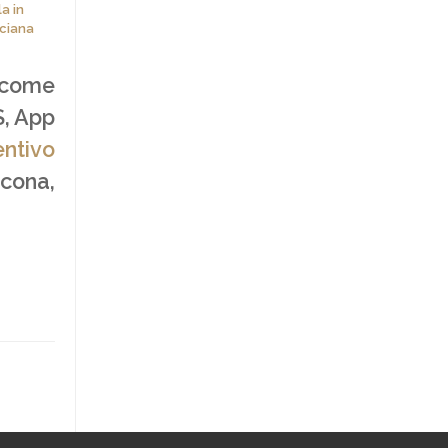
a in
ciana
 come
S, App
entivo
ncona,