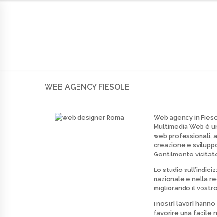
HOME
AZIENDA
SOLUZIONI
PORTFOLIO
C
WEB AGENCY FIESOLE
Web agency in Fies
Multimedia Web è 
web professionali, a
creazione e svilupp
Gentilmente visitate
Lo studio sull’indici
nazionale e nella re
migliorando il vostro
I nostri lavori hann
favorire una facile 