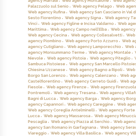
agency Marradi
Web agency Montaione
Web agency
Palazzuolo sul Senio
Web agency Pelago
Web agen
Web agency Rufina
Web agency San Casciano in Val d
Sesto Fiorentino
Web agency Signa
Web agency Tav
Vinci
Web agency Figline e Incisa Valdarno
Web agen
Marittima
Web agency Campo nell’Elba
Web agency 
Web agency Cecina
Web agency Collesalvetti
Web 
agency Piombino
Web agency Porto Azzurro
Web ag
agency Cutigliano
Web agency Lamporecchio
Web 
agency Monsummano Terme
Web agency Montale
Nievole
Web agency Pistoia
Web agency Piteglio
Sambuca Pistoiese
Web agency San Marcello Pistoie
Chiesina Uzzanese
Web agency Bagno a Ripoli
Web 
Borgo San Lorenzo
Web agency Calenzano
Web age
Castelfiorentino
Web agency Cerreto Guidi
Web ag
Fiesole
Web agency Firenze
Web agency Firenzuol
Pontremoli
Web agency Tresana
Web agency Villafr
Bagni di Lucca
Web agency Barga
Web agency Borg
agency Capannori
Web agency Careggine
Web agen
Web agency Coreglia Antelminelli
Web agency Forte 
Lucca
Web agency Massarosa
Web agency Minucci
Pescaglia
Web agency Piazza al Serchio
Web agency
agency San Romano in Garfagnana
Web agency Sera
Viareggio
Web agency Villa Basilica
Web agency Vil