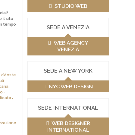
STUDIO WEB
cial!
il sito
in tempo
SEDE A VENEZIA
WEB AGENCY
VENEZIA
SEDE A NEW YORK
 d’Aoste
li-
NYC WEB DESIGN
cana
zo
licata
SEDE INTERNATIONAL
WEB DESIGNER
izzazione
INTERNATIONAL