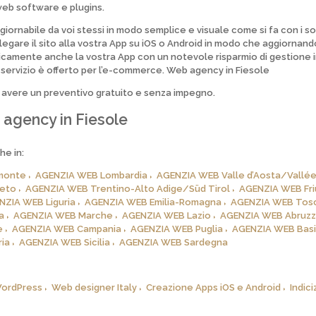
web software e plugins.
ggiornabile da voi stessi in modo semplice e visuale come si fa con i so
gare il sito alla vostra App su iOS o Android in modo che aggiornando 
icamente anche la vostra App con un notevole risparmio di gestione 
servizio è offerto per l’e-commerce.
Web agency in Fiesole
 avere un preventivo
gratuito
e senza impegno.
agency in Fiesole
he in:
monte
AGENZIA WEB Lombardia
AGENZIA WEB Valle d’Aosta/Vallée
eto
AGENZIA WEB Trentino-Alto Adige/Süd Tirol
AGENZIA WEB Friu
NZIA WEB Liguria
AGENZIA WEB Emilia-Romagna
AGENZIA WEB Tos
a
AGENZIA WEB Marche
AGENZIA WEB Lazio
AGENZIA WEB Abruz
e
AGENZIA WEB Campania
AGENZIA WEB Puglia
AGENZIA WEB Basi
ia
AGENZIA WEB Sicilia
AGENZIA WEB Sardegna
WordPress
Web designer Italy
Creazione Apps iOS e Android
Indic