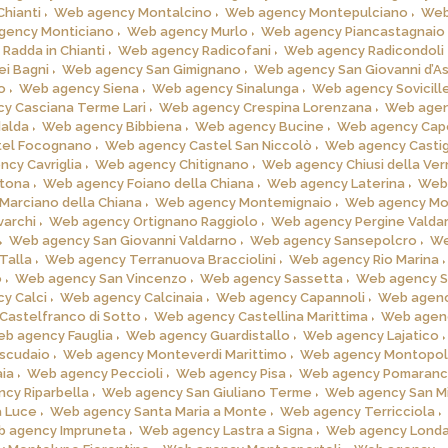
Chianti
Web agency Montalcino
Web agency Montepulciano
Web
gency Monticiano
Web agency Murlo
Web agency Piancastagnaio
Radda in Chianti
Web agency Radicofani
Web agency Radicondoli
i Bagni
Web agency San Gimignano
Web agency San Giovanni d’A
o
Web agency Siena
Web agency Sinalunga
Web agency Sovicill
y Casciana Terme Lari
Web agency Crespina Lorenzana
Web age
alda
Web agency Bibbiena
Web agency Bucine
Web agency Cap
tel Focognano
Web agency Castel San Niccolò
Web agency Castig
cy Cavriglia
Web agency Chitignano
Web agency Chiusi della Ver
tona
Web agency Foiano della Chiana
Web agency Laterina
Web
Marciano della Chiana
Web agency Montemignaio
Web agency Mo
archi
Web agency Ortignano Raggiolo
Web agency Pergine Valda
Web agency San Giovanni Valdarno
Web agency Sansepolcro
W
Talla
Web agency Terranuova Bracciolini
Web agency Rio Marina
o
Web agency San Vincenzo
Web agency Sassetta
Web agency S
y Calci
Web agency Calcinaia
Web agency Capannoli
Web agen
astelfranco di Sotto
Web agency Castellina Marittima
Web agen
b agency Fauglia
Web agency Guardistallo
Web agency Lajatico
scudaio
Web agency Monteverdi Marittimo
Web agency Montopoli 
ia
Web agency Peccioli
Web agency Pisa
Web agency Pomaran
cy Riparbella
Web agency San Giuliano Terme
Web agency San Mi
 Luce
Web agency Santa Maria a Monte
Web agency Terricciola
 agency Impruneta
Web agency Lastra a Signa
Web agency Lond