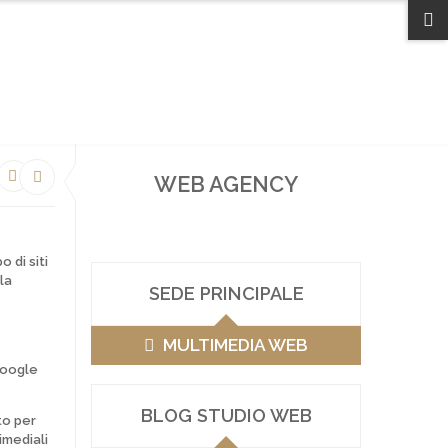
EMAIL/TELEFONO
ENGLISH
COOKIE POLICY (UE)
PRIVACY
WEB AGENCY
o di siti
la
SEDE PRINCIPALE
MULTIMEDIA WEB
oogle
BLOG STUDIO WEB
to per
imediali