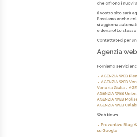
che offrono i nuovi 
Il vostro sito sarà a
Possiamo anche colle
si aggiorna automat
e denaro! Lo stesso 
Contattateci per un
Agenzia web 
Forniamo servizi anc
AGENZIA WEB Pie
AGENZIA WEB Ven
Venezia Giulia
AGE
AGENZIA WEB Umbri
AGENZIA WEB Molis
AGENZIA WEB Calabr
Web News
Preventivo Blog 
su Google