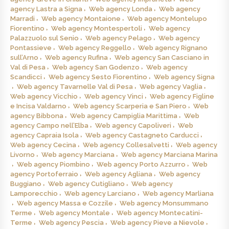
agency Lastra a Signa
Web agency Londa
Web agency
Marradi
Web agency Montaione
Web agency Montelupo
Fiorentino
Web agency Montespertoli
Web agency
Palazzuolo sul Senio
Web agency Pelago
Web agency
Pontassieve
Web agency Reggello
Web agency Rignano
sull’Arno
Web agency Rufina
Web agency San Casciano in
Val di Pesa
Web agency San Godenzo
Web agency
Scandicci
Web agency Sesto Fiorentino
Web agency Signa
Web agency Tavarnelle Val di Pesa
Web agency Vaglia
Web agency Vicchio
Web agency Vinci
Web agency Figline
e Incisa Valdarno
Web agency Scarperia e San Piero
Web
agency Bibbona
Web agency Campiglia Marittima
Web
agency Campo nell’Elba
Web agency Capoliveri
Web
agency Capraia Isola
Web agency Castagneto Carducci
Web agency Cecina
Web agency Collesalvetti
Web agency
Livorno
Web agency Marciana
Web agency Marciana Marina
Web agency Piombino
Web agency Porto Azzurro
Web
agency Portoferraio
Web agency Agliana
Web agency
Buggiano
Web agency Cutigliano
Web agency
Lamporecchio
Web agency Larciano
Web agency Marliana
Web agency Massa e Cozzile
Web agency Monsummano
Terme
Web agency Montale
Web agency Montecatini-
Terme
Web agency Pescia
Web agency Pieve a Nievole