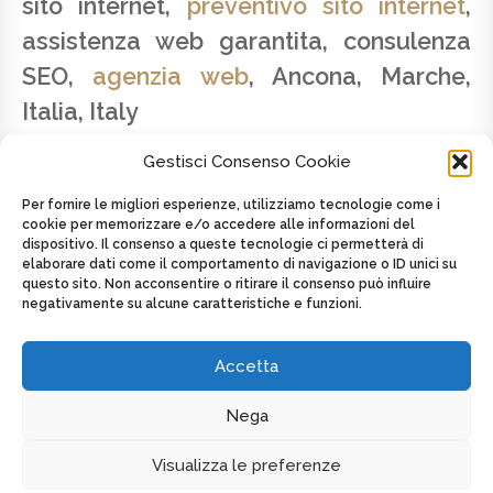
sito internet,
preventivo sito internet
,
assistenza web garantita, consulenza
SEO,
agenzia web
, Ancona, Marche,
Italia, Italy
Gestisci Consenso Cookie
Per fornire le migliori esperienze, utilizziamo tecnologie come i
cookie per memorizzare e/o accedere alle informazioni del
dispositivo. Il consenso a queste tecnologie ci permetterà di
SAVINO LATTANZIO - P.IVA 02179820424 -
elaborare dati come il comportamento di navigazione o ID unici su
CELL. +39 347.2625439
questo sito. Non acconsentire o ritirare il consenso può influire
negativamente su alcune caratteristiche e funzioni.
Posted on
8 Maggio 2016
by
admin
in
Toscana
Tagged as
AGENZIA WEB
,
Italia
,
Italy
,
Web agency
,
Web agency
,
web design
Accetta
Nega
DISPLAY FOOTER
Visualizza le preferenze
COPYRIGHT MULTIMEDIA WEB DESIGN - P.IVA 02179820424