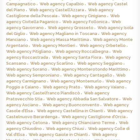
Campagnatico
Web agency Capalbio
Web agency Castel
del Piano
Web agency Castell’Azzara
Web agency
Castiglione della Pescaia
Web agency Cinigiano
Web
agency Civitella Paganico
Web agency Follonica
Web
agency Gavorrano
Web agency Grosseto
Web agency Isola
del Giglio
Web agency Magliano in Toscana
Web agency
Manciano
Web agency Massa Marittima
Web agency Monte
Argentario
Web agency Montieri
Web agency Orbetello
Web agency Pitigliano
Web agency Roccalbegna
Web
agency Roccastrada
Web agency Santa Fiora
Web agency
Scansano
Web agency Scarlino
Web agency Seggiano
Web agency Sorano
Web agency Monterotondo Marittimo
Web agency Semproniano
Web agency Cantagallo
Web
agency Carmignano
Web agency Montemurlo
Web agency
Poggio a Caiano
Web agency Prato
Web agency Vaiano
Web agency Castelfranco Piandiscò
Web agency
Pratovecchio Stia
Web agency Abbadia San Salvatore
Web
agency Asciano
Web agency Buonconvento
Web agency
Casole d’Elsa
Web agency Castellina in Chianti
Web agency
Castelnuovo Berardenga
Web agency Castiglione d’Orcia
Web agency Cetona
Web agency Chianciano Terme
Web
agency Chiusdino
Web agency Chiusi
Web agency Colle di
Val d’Elsa
Web agency Gaiole in Chianti
Web agency