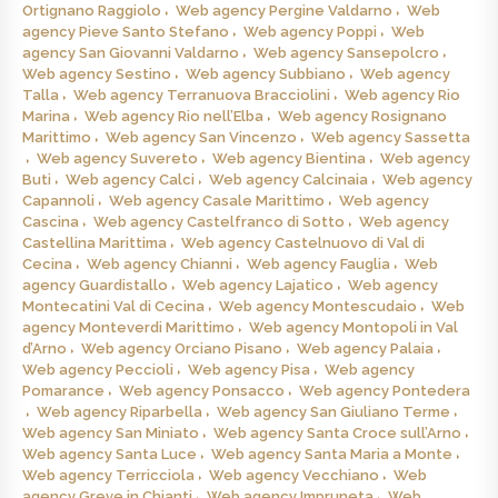
Ortignano Raggiolo
Web agency Pergine Valdarno
Web
agency Pieve Santo Stefano
Web agency Poppi
Web
agency San Giovanni Valdarno
Web agency Sansepolcro
Web agency Sestino
Web agency Subbiano
Web agency
Talla
Web agency Terranuova Bracciolini
Web agency Rio
Marina
Web agency Rio nell’Elba
Web agency Rosignano
Marittimo
Web agency San Vincenzo
Web agency Sassetta
Web agency Suvereto
Web agency Bientina
Web agency
Buti
Web agency Calci
Web agency Calcinaia
Web agency
Capannoli
Web agency Casale Marittimo
Web agency
Cascina
Web agency Castelfranco di Sotto
Web agency
Castellina Marittima
Web agency Castelnuovo di Val di
Cecina
Web agency Chianni
Web agency Fauglia
Web
agency Guardistallo
Web agency Lajatico
Web agency
Montecatini Val di Cecina
Web agency Montescudaio
Web
agency Monteverdi Marittimo
Web agency Montopoli in Val
d’Arno
Web agency Orciano Pisano
Web agency Palaia
Web agency Peccioli
Web agency Pisa
Web agency
Pomarance
Web agency Ponsacco
Web agency Pontedera
Web agency Riparbella
Web agency San Giuliano Terme
Web agency San Miniato
Web agency Santa Croce sull’Arno
Web agency Santa Luce
Web agency Santa Maria a Monte
Web agency Terricciola
Web agency Vecchiano
Web
agency Greve in Chianti
Web agency Impruneta
Web