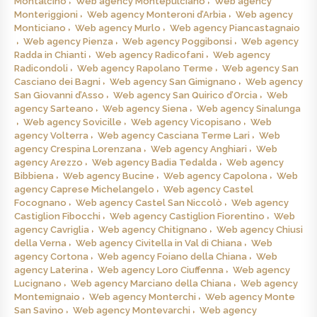
Montalcino
Web agency Montepulciano
Web agency
Monteriggioni
Web agency Monteroni d’Arbia
Web agency
Monticiano
Web agency Murlo
Web agency Piancastagnaio
Web agency Pienza
Web agency Poggibonsi
Web agency
Radda in Chianti
Web agency Radicofani
Web agency
Radicondoli
Web agency Rapolano Terme
Web agency San
Casciano dei Bagni
Web agency San Gimignano
Web agency
San Giovanni d’Asso
Web agency San Quirico d’Orcia
Web
agency Sarteano
Web agency Siena
Web agency Sinalunga
Web agency Sovicille
Web agency Vicopisano
Web
agency Volterra
Web agency Casciana Terme Lari
Web
agency Crespina Lorenzana
Web agency Anghiari
Web
agency Arezzo
Web agency Badia Tedalda
Web agency
Bibbiena
Web agency Bucine
Web agency Capolona
Web
agency Caprese Michelangelo
Web agency Castel
Focognano
Web agency Castel San Niccolò
Web agency
Castiglion Fibocchi
Web agency Castiglion Fiorentino
Web
agency Cavriglia
Web agency Chitignano
Web agency Chiusi
della Verna
Web agency Civitella in Val di Chiana
Web
agency Cortona
Web agency Foiano della Chiana
Web
agency Laterina
Web agency Loro Ciuffenna
Web agency
Lucignano
Web agency Marciano della Chiana
Web agency
Montemignaio
Web agency Monterchi
Web agency Monte
San Savino
Web agency Montevarchi
Web agency