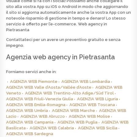
visuale come si fa con i social! Possiamo anche collegare il
sito alla vostra App su iOS o Android in modo che aggiornando
il sito si aggiorna automaticamente anche la vostra App con un
notevole risparmio di gestione in tempo e denaro! Lo stesso
servizio è offerto per l’e-commerce.
Web agency in
Pietrasanta
Contattateci per un avere un preventivo
gratuito
e senza
impegno.
Agenzia web agency in Pietrasanta
Forniamo servizi anche in:
AGENZIA WEB Piemonte
AGENZIA WEB Lombardia
AGENZIA WEB Valle d’Aosta/Vallée d’Aoste
AGENZIA WEB
Veneto
AGENZIA WEB Trentino-Alto Adige/Süd Tirol
AGENZIA WEB Friuli-Venezia Giulia
AGENZIA WEB Liguria
AGENZIA WEB Emilia-Romagna
AGENZIA WEB Toscana
AGENZIA WEB Umbria
AGENZIA WEB Marche
AGENZIA WEB
Lazio
AGENZIA WEB Abruzzo
AGENZIA WEB Molise
AGENZIA WEB Campania
AGENZIA WEB Puglia
AGENZIA WEB
Basilicata
AGENZIA WEB Calabria
AGENZIA WEB Sicilia
AGENZIA WEB Sardegna