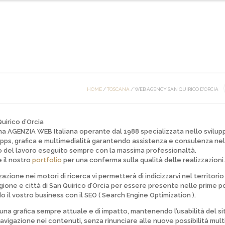
HOME
ONTATTI
HOME
/
TOSCANA
/
WEB AGENCY SAN QUIRICO D’ORCIA
uirico d’Orcia
una
AGENZIA WEB
Italiana operante dal 1988 specializzata nello
svilupp
pps, grafica e multimedialità
garantendo assistenza e consulenza nel
o del lavoro eseguito sempre con la massima professionaltà.
 il nostro
portfolio
per una conferma sulla qualità delle realizzazioni.
zzazione nei motori di ricerca vi permetterà di indicizzarvi nel territorio
gione e città di San Quirico d’Orcia per essere presente nelle prime po
o il vostro business con il SEO ( Search Engine Optimization ).
o una grafica sempre attuale e di
impatto
, mantenendo l’usabilità del si
navigazione nei contenuti, senza rinunciare alle nuove possibilità mult