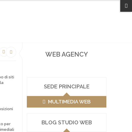
EMAIL/TELEFONO
ENGLISH
COOKIE POLICY (UE)
PRIVACY
WEB AGENCY
o di siti
la
SEDE PRINCIPALE
MULTIMEDIA WEB
sizioni
BLOG STUDIO WEB
to per
imediali