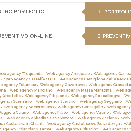
OSTRO PORTFOLIO
PORTFOLI
REVENTIVO ON-LINE
PREVENTI
eb agency Trequanda
Web agency Arcidosso
Web agency Campa
o
Web agency Castell’Azzara
Web agency Castiglione della Pescai
b agency Follonica
Web agency Gavorrano
Web agency Grosset
ana
Web agency Manciano
Web agency Massa Marittima
Web ag
 Orbetello
Web agency Pitigliano
Web agency Roccalbegna
We
gency Scansano
Web agency Scarlino
Web agency Seggiano
W
o
Web agency Semproniano
Web agency Cantagallo
Web agency
oggio a Caiano
Web agency Prato
Web agency Vaiano
Web age
ia
Web agency Abbadia San Salvatore
Web agency Asciano
Web 
y Castellina in Chianti
Web agency Castelnuovo Berardenga
We
 agency Chianciano Terme
Web agency Chiusdino
Web agency Ch