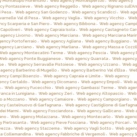
 Montelupo Fiorentino
Web agency Montespertoli
Web agency
cy Pontassieve
Web agency Reggello
Web agency Rignano sull’A
i Pesa
Web agency San Godenzo
Web agency Scandicci
Web ag
arnelle Val di Pesa
Web agency Vaglia
Web agency Vicchio
Web
cy Scarperia e San Piero
Web agency Bibbona
Web agency Campi
Capoliveri
Web agency Capraia Isola
Web agency Castagneto Car
agency Livorno
Web agency Marciana
Web agency Marciana Mari
ency Portoferraio
Web agency Agliana
Web agency Buggiano
W
agency Larciano
Web agency Marliana
Web agency Massa e Cozzi
Web agency Montecatini-Terme
Web agency Pescia
Web agency P
Web agency Ponte Buggianese
Web agency Quarrata
Web agency
se
Web agency Serravalle Pistoiese
Web agency Uzzano
Web a
agency Barberino di Mugello
Web agency Barberino Val d’Elsa
Web
ncy Campi Bisenzio
Web agency Capraia e Limite
Web agency
ency Certaldo
Web agency Dicomano
Web agency Empoli
Web a
a
Web agency Fucecchio
Web agency Gambassi Terme
Web age
anca in Lunigiana
Web agency Zeri
Web agency Altopascio
Web
o a Mozzano
Web agency Camaiore
Web agency Camporgiano
W
cy Castelnuovo di Garfagnana
Web agency Castiglione di Garfagn
dei Marmi
Web agency Fosciandora
Web agency Gallicano
Web 
ano
Web agency Molazzana
Web agency Montecarlo
Web agenc
 Pietrasanta
Web agency Pieve Fosciana
Web agency Porcari
W
vezza
Web agency Stazzema
Web agency Vagli Sotto
Web agen
la Collemandina
Web agency Fabbriche di Vergemoli
Web agency S