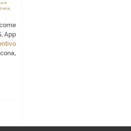
a in
ciana
 come
S, App
entivo
ncona,