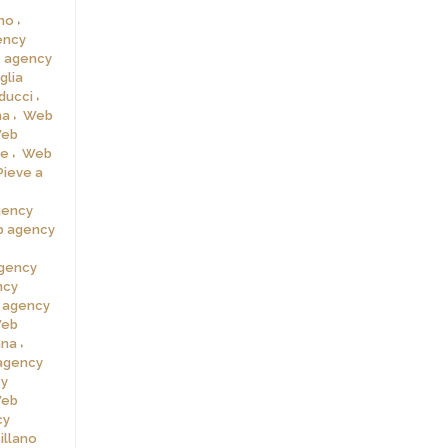
rno
ency
 agency
glia
ducci
na
Web
eb
le
Web
ieve a
gency
 agency
gency
ncy
 agency
eb
ana
agency
y
eb
cy
illano