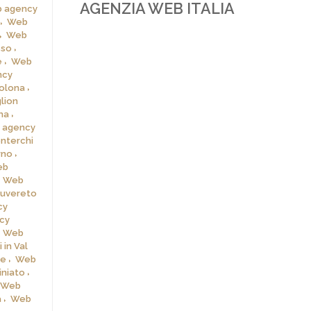
AGENZIA WEB ITALIA
 agency
Web
Web
sso
e
Web
ncy
olona
lion
na
 agency
nterchi
rno
eb
Web
uvereto
cy
cy
Web
in Val
ce
Web
niato
Web
a
Web