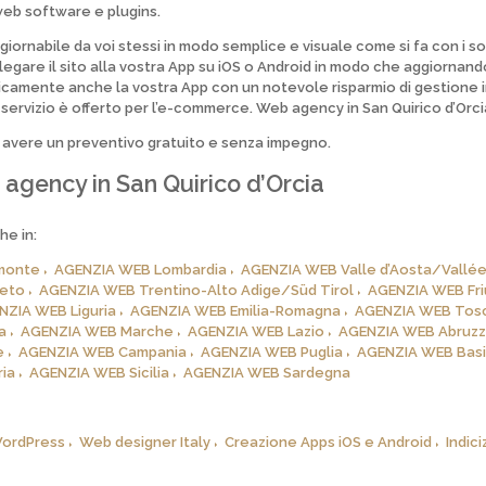
web software e plugins.
ggiornabile da voi stessi in modo semplice e visuale come si fa con i so
gare il sito alla vostra App su iOS o Android in modo che aggiornando 
icamente anche la vostra App con un notevole risparmio di gestione 
servizio è offerto per l’e-commerce.
Web agency in San Quirico d’Orci
 avere un preventivo
gratuito
e senza impegno.
agency in San Quirico d’Orcia
he in:
monte
AGENZIA WEB Lombardia
AGENZIA WEB Valle d’Aosta/Vallée
eto
AGENZIA WEB Trentino-Alto Adige/Süd Tirol
AGENZIA WEB Friu
NZIA WEB Liguria
AGENZIA WEB Emilia-Romagna
AGENZIA WEB Tos
a
AGENZIA WEB Marche
AGENZIA WEB Lazio
AGENZIA WEB Abruz
e
AGENZIA WEB Campania
AGENZIA WEB Puglia
AGENZIA WEB Basi
ia
AGENZIA WEB Sicilia
AGENZIA WEB Sardegna
WordPress
Web designer Italy
Creazione Apps iOS e Android
Indic