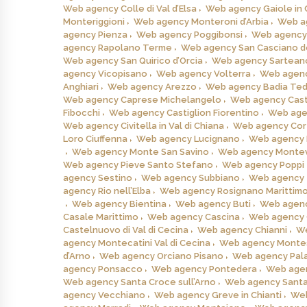
Web agency Colle di Val d’Elsa
Web agency Gaiole in 
Monteriggioni
Web agency Monteroni d’Arbia
Web a
agency Pienza
Web agency Poggibonsi
Web agency 
agency Rapolano Terme
Web agency San Casciano de
Web agency San Quirico d’Orcia
Web agency Sartean
agency Vicopisano
Web agency Volterra
Web agenc
Anghiari
Web agency Arezzo
Web agency Badia Ted
Web agency Caprese Michelangelo
Web agency Cas
Fibocchi
Web agency Castiglion Fiorentino
Web agen
Web agency Civitella in Val di Chiana
Web agency Cor
Loro Ciuffenna
Web agency Lucignano
Web agency 
Web agency Monte San Savino
Web agency Montev
Web agency Pieve Santo Stefano
Web agency Poppi
agency Sestino
Web agency Subbiano
Web agency 
agency Rio nell’Elba
Web agency Rosignano Marittim
Web agency Bientina
Web agency Buti
Web agenc
Casale Marittimo
Web agency Cascina
Web agency C
Castelnuovo di Val di Cecina
Web agency Chianni
We
agency Montecatini Val di Cecina
Web agency Monte
d’Arno
Web agency Orciano Pisano
Web agency Pala
agency Ponsacco
Web agency Pontedera
Web agen
Web agency Santa Croce sull’Arno
Web agency Santa
agency Vecchiano
Web agency Greve in Chianti
Web