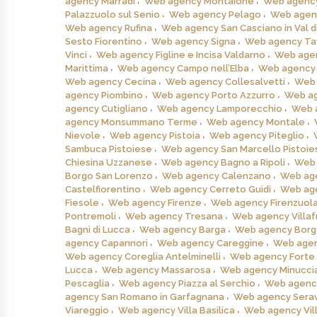
agency Marradi
Web agency Montaione
Web agency
Palazzuolo sul Senio
Web agency Pelago
Web agen
Web agency Rufina
Web agency San Casciano in Val d
Sesto Fiorentino
Web agency Signa
Web agency Tav
Vinci
Web agency Figline e Incisa Valdarno
Web agen
Marittima
Web agency Campo nell’Elba
Web agency 
Web agency Cecina
Web agency Collesalvetti
Web 
agency Piombino
Web agency Porto Azzurro
Web ag
agency Cutigliano
Web agency Lamporecchio
Web 
agency Monsummano Terme
Web agency Montale
Nievole
Web agency Pistoia
Web agency Piteglio
Sambuca Pistoiese
Web agency San Marcello Pistoie
Chiesina Uzzanese
Web agency Bagno a Ripoli
Web 
Borgo San Lorenzo
Web agency Calenzano
Web age
Castelfiorentino
Web agency Cerreto Guidi
Web ag
Fiesole
Web agency Firenze
Web agency Firenzuol
Pontremoli
Web agency Tresana
Web agency Villafr
Bagni di Lucca
Web agency Barga
Web agency Borg
agency Capannori
Web agency Careggine
Web agen
Web agency Coreglia Antelminelli
Web agency Forte 
Lucca
Web agency Massarosa
Web agency Minucci
Pescaglia
Web agency Piazza al Serchio
Web agency
agency San Romano in Garfagnana
Web agency Sera
Viareggio
Web agency Villa Basilica
Web agency Vil