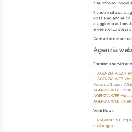
che offrono i nuovi 
Il vostro sito sarà a
Possiamo anche colle
si aggiorna automat
e denaro! Lo stesso 
Contattateci per un
Agenzia web 
Forniamo servizi anc
AGENZIA WEB Pie
AGENZIA WEB Ven
Venezia Giulia
AGE
AGENZIA WEB Umbri
AGENZIA WEB Molis
AGENZIA WEB Calabr
Web News
Preventivo Blog 
su Google