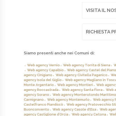
VISITA IL N
RICHIESTA P
Siamo presenti anche nei Comuni di:
Web agency Vernio
Web agency Torrita di Siena
W
Web agency Capalbio
Web agency Castel del Pian
agency Cinigiano
Web agency Civitella Paganico
We
agency Isola del Giglio
Web agency Magliano in Tosc
Monte Argentario
Web agency Montieri
Web agency
agency Roccastrada
Web agency Santa Fiora
Web a
agency Sorano
Web agency Monterotondo Marittim
Carmignano
Web agency Montemurlo
Web agency P
Castelfranco Piandiscò
Web agency Pratovecchio St
Buonconvento
Web agency Casole d’Elsa
Web agenc
agency Castiglione d’Orcia
Web agency Cetona
Web