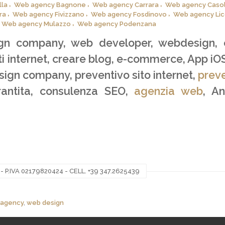
lla
Web agency Bagnone
Web agency Carrara
Web agency Casol
ra
Web agency Fivizzano
Web agency Fosdinovo
Web agency Lic
Web agency Mulazzo
Web agency Podenzana
gn company, web developer, webdesign,
iti internet, creare blog, e-commerce, App iO
esign company, preventivo sito internet,
prev
rantita, consulenza SEO,
agenzia web
, A
P.IVA 02179820424 - CELL. +39 347.2625439
agency
,
web design