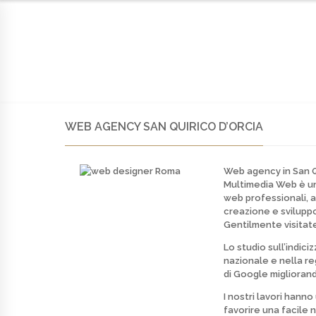
HOME
AZIENDA
SOLUZIONI
PORTFOLIO
C
WEB AGENCY SAN QUIRICO D’ORCIA
Web agency in San Q
Multimedia Web è 
web professionali, a
creazione e svilupp
Gentilmente visitate
Lo studio sull’indici
nazionale e nella re
di
Google
migliorand
I nostri lavori hann
favorire una facile 