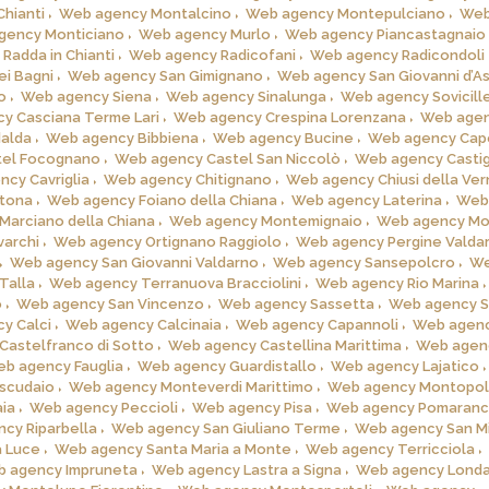
Chianti
Web agency Montalcino
Web agency Montepulciano
Web
gency Monticiano
Web agency Murlo
Web agency Piancastagnaio
Radda in Chianti
Web agency Radicofani
Web agency Radicondoli
i Bagni
Web agency San Gimignano
Web agency San Giovanni d’A
o
Web agency Siena
Web agency Sinalunga
Web agency Sovicill
y Casciana Terme Lari
Web agency Crespina Lorenzana
Web age
alda
Web agency Bibbiena
Web agency Bucine
Web agency Cap
tel Focognano
Web agency Castel San Niccolò
Web agency Castig
cy Cavriglia
Web agency Chitignano
Web agency Chiusi della Ver
tona
Web agency Foiano della Chiana
Web agency Laterina
Web
Marciano della Chiana
Web agency Montemignaio
Web agency Mo
archi
Web agency Ortignano Raggiolo
Web agency Pergine Valda
Web agency San Giovanni Valdarno
Web agency Sansepolcro
W
Talla
Web agency Terranuova Bracciolini
Web agency Rio Marina
o
Web agency San Vincenzo
Web agency Sassetta
Web agency S
y Calci
Web agency Calcinaia
Web agency Capannoli
Web agen
astelfranco di Sotto
Web agency Castellina Marittima
Web agen
b agency Fauglia
Web agency Guardistallo
Web agency Lajatico
scudaio
Web agency Monteverdi Marittimo
Web agency Montopoli 
ia
Web agency Peccioli
Web agency Pisa
Web agency Pomaran
cy Riparbella
Web agency San Giuliano Terme
Web agency San Mi
 Luce
Web agency Santa Maria a Monte
Web agency Terricciola
 agency Impruneta
Web agency Lastra a Signa
Web agency Lond