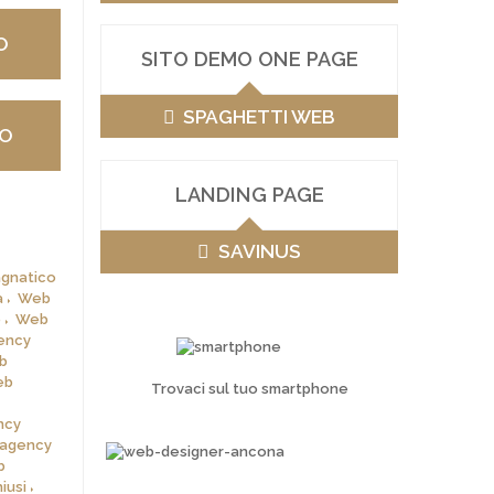
O
SITO DEMO ONE PAGE
SPAGHETTI WEB
VO
LANDING PAGE
SAVINUS
gnatico
a
Web
o
Web
ency
b
eb
Trovaci sul tuo smartphone
ncy
agency
b
iusi