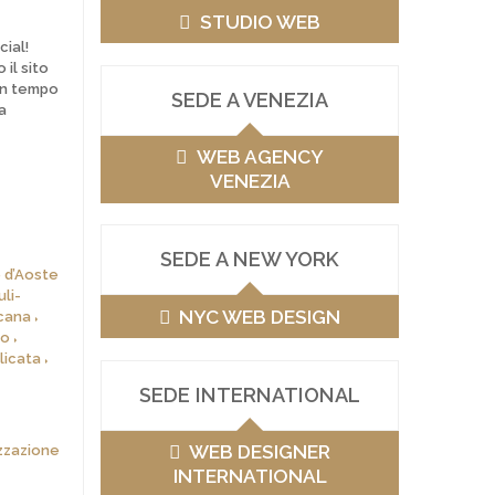
STUDIO WEB
cial!
il sito
in tempo
SEDE A VENEZIA
a
WEB AGENCY
VENEZIA
SEDE A NEW YORK
 d’Aoste
li-
NYC WEB DESIGN
cana
zo
licata
SEDE INTERNATIONAL
WEB DESIGNER
izzazione
INTERNATIONAL