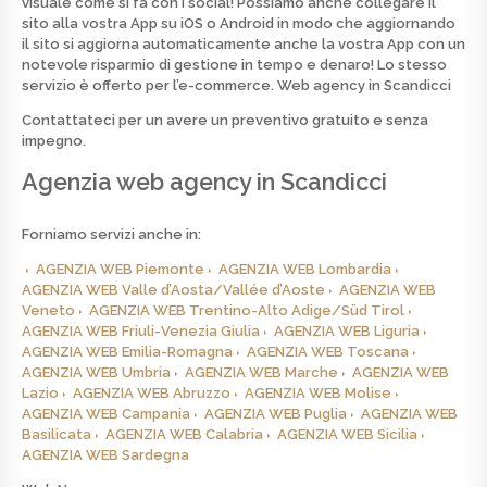
visuale come si fa con i social! Possiamo anche collegare il
sito alla vostra App su iOS o Android in modo che aggiornando
il sito si aggiorna automaticamente anche la vostra App con un
notevole risparmio di gestione in tempo e denaro! Lo stesso
servizio è offerto per l’e-commerce.
Web agency in Scandicci
Contattateci per un avere un preventivo
gratuito
e senza
impegno.
Agenzia web agency in Scandicci
Forniamo servizi anche in:
AGENZIA WEB Piemonte
AGENZIA WEB Lombardia
AGENZIA WEB Valle d’Aosta/Vallée d’Aoste
AGENZIA WEB
Veneto
AGENZIA WEB Trentino-Alto Adige/Süd Tirol
AGENZIA WEB Friuli-Venezia Giulia
AGENZIA WEB Liguria
AGENZIA WEB Emilia-Romagna
AGENZIA WEB Toscana
AGENZIA WEB Umbria
AGENZIA WEB Marche
AGENZIA WEB
Lazio
AGENZIA WEB Abruzzo
AGENZIA WEB Molise
AGENZIA WEB Campania
AGENZIA WEB Puglia
AGENZIA WEB
Basilicata
AGENZIA WEB Calabria
AGENZIA WEB Sicilia
AGENZIA WEB Sardegna