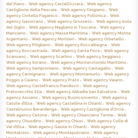
del Piano
Web agency Castell’Azzara
Web agency
Castiglione della Pescaia
Web agency Cinigiano
Web
agency Civitella Paganico
Web agency Follonica
Web
agency Gavorrano
Web agency Grosseto
Web agency Isola
del Giglio
Web agency Magliano in Toscana
Web agency
Manciano
Web agency Massa Marittima
Web agency Monte
Argentario
Web agency Montieri
Web agency Orbetello
Web agency Pitigliano
Web agency Roccalbegna
Web
agency Roccastrada
Web agency Santa Fiora
Web agency
Scansano
Web agency Scarlino
Web agency Seggiano
Web agency Sorano
Web agency Monterotondo Marittimo
Web agency Semproniano
Web agency Cantagallo
Web
agency Carmignano
Web agency Montemurlo
Web agency
Poggio a Caiano
Web agency Prato
Web agency Vaiano
Web agency Castelfranco Piandiscò
Web agency
Pratovecchio Stia
Web agency Abbadia San Salvatore
Web
agency Asciano
Web agency Buonconvento
Web agency
Casole d’Elsa
Web agency Castellina in Chianti
Web agency
Castelnuovo Berardenga
Web agency Castiglione d’Orcia
Web agency Cetona
Web agency Chianciano Terme
Web
agency Chiusdino
Web agency Chiusi
Web agency Colle di
Val d’Elsa
Web agency Gaiole in Chianti
Web agency
Montalcino
Web agency Montepulciano
Web agency