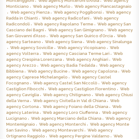
Monteriggioni
Web agency Monteroni d’Arbia
Web agency
Monticiano
Web agency Murlo
Web agency Piancastagnaio
Web agency Pienza
Web agency Poggibonsi
Web agency
Radda in Chianti
Web agency Radicofani
Web agency
Radicondoli
Web agency Rapolano Terme
Web agency San
Casciano dei Bagni
Web agency San Gimignano
Web agency
San Giovanni d’Asso
Web agency San Quirico d’Orcia
Web
agency Sarteano
Web agency Siena
Web agency Sinalunga
Web agency Sovicille
Web agency Vicopisano
Web
agency Volterra
Web agency Casciana Terme Lari
Web
agency Crespina Lorenzana
Web agency Anghiari
Web
agency Arezzo
Web agency Badia Tedalda
Web agency
Bibbiena
Web agency Bucine
Web agency Capolona
Web
agency Caprese Michelangelo
Web agency Castel
Focognano
Web agency Castel San Niccolò
Web agency
Castiglion Fibocchi
Web agency Castiglion Fiorentino
Web
agency Cavriglia
Web agency Chitignano
Web agency Chiusi
della Verna
Web agency Civitella in Val di Chiana
Web
agency Cortona
Web agency Foiano della Chiana
Web
agency Laterina
Web agency Loro Ciuffenna
Web agency
Lucignano
Web agency Marciano della Chiana
Web agency
Montemignaio
Web agency Monterchi
Web agency Monte
San Savino
Web agency Montevarchi
Web agency
Ortignano Raggiolo
Web agency Pergine Valdarno
Web