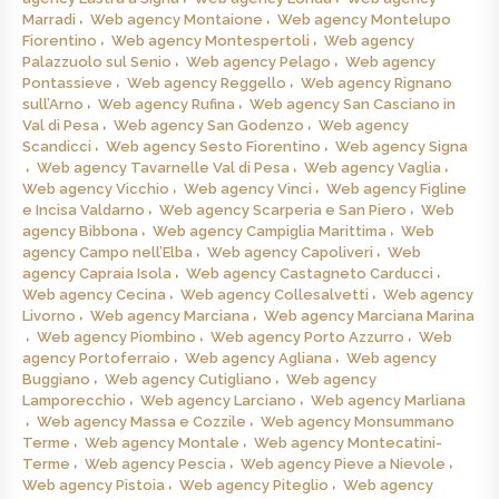
Marradi
Web agency Montaione
Web agency Montelupo
Fiorentino
Web agency Montespertoli
Web agency
Palazzuolo sul Senio
Web agency Pelago
Web agency
Pontassieve
Web agency Reggello
Web agency Rignano
sull’Arno
Web agency Rufina
Web agency San Casciano in
Val di Pesa
Web agency San Godenzo
Web agency
Scandicci
Web agency Sesto Fiorentino
Web agency Signa
Web agency Tavarnelle Val di Pesa
Web agency Vaglia
Web agency Vicchio
Web agency Vinci
Web agency Figline
e Incisa Valdarno
Web agency Scarperia e San Piero
Web
agency Bibbona
Web agency Campiglia Marittima
Web
agency Campo nell’Elba
Web agency Capoliveri
Web
agency Capraia Isola
Web agency Castagneto Carducci
Web agency Cecina
Web agency Collesalvetti
Web agency
Livorno
Web agency Marciana
Web agency Marciana Marina
Web agency Piombino
Web agency Porto Azzurro
Web
agency Portoferraio
Web agency Agliana
Web agency
Buggiano
Web agency Cutigliano
Web agency
Lamporecchio
Web agency Larciano
Web agency Marliana
Web agency Massa e Cozzile
Web agency Monsummano
Terme
Web agency Montale
Web agency Montecatini-
Terme
Web agency Pescia
Web agency Pieve a Nievole
Web agency Pistoia
Web agency Piteglio
Web agency