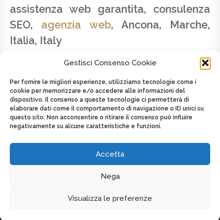
assistenza web garantita, consulenza
SEO,
agenzia web
, Ancona, Marche,
Italia, Italy
Gestisci Consenso Cookie
Per fornire le migliori esperienze, utilizziamo tecnologie come i
cookie per memorizzare e/o accedere alle informazioni del
dispositivo. Il consenso a queste tecnologie ci permetterà di
SAVINO LATTANZIO - P.IVA 02179820424 -
elaborare dati come il comportamento di navigazione o ID unici su
CELL. +39 347.2625439
questo sito. Non acconsentire o ritirare il consenso può influire
negativamente su alcune caratteristiche e funzioni.
Posted on
8 Maggio 2016
by
admin
in
Toscana
Tagged as
AGENZIA WEB
,
Italia
,
Italy
,
Web agency
,
Web agency
,
web design
Accetta
Nega
DISPLAY FOOTER
Visualizza le preferenze
COPYRIGHT MULTIMEDIA WEB DESIGN - P.IVA 02179820424