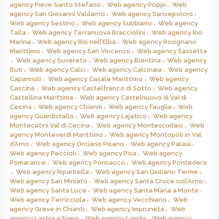
agency Pieve Santo Stefano
Web agency Poppi
Web
agency San Giovanni Valdarno
Web agency Sansepolcro
Web agency Sestino
Web agency Subbiano
Web agency
Talla
Web agency Terranuova Bracciolini
Web agency Rio
Marina
Web agency Rio nell’Elba
Web agency Rosignano
Marittimo
Web agency San Vincenzo
Web agency Sassetta
Web agency Suvereto
Web agency Bientina
Web agency
Buti
Web agency Calci
Web agency Calcinaia
Web agency
Capannoli
Web agency Casale Marittimo
Web agency
Cascina
Web agency Castelfranco di Sotto
Web agency
Castellina Marittima
Web agency Castelnuovo di Val di
Cecina
Web agency Chianni
Web agency Fauglia
Web
agency Guardistallo
Web agency Lajatico
Web agency
Montecatini Val di Cecina
Web agency Montescudaio
Web
agency Monteverdi Marittimo
Web agency Montopoli in Val
d’Arno
Web agency Orciano Pisano
Web agency Palaia
Web agency Peccioli
Web agency Pisa
Web agency
Pomarance
Web agency Ponsacco
Web agency Pontedera
Web agency Riparbella
Web agency San Giuliano Terme
Web agency San Miniato
Web agency Santa Croce sull’Arno
Web agency Santa Luce
Web agency Santa Maria a Monte
Web agency Terricciola
Web agency Vecchiano
Web
agency Greve in Chianti
Web agency Impruneta
Web
agency Lastra a Signa
Web agency Londa
Web agency