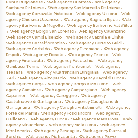
Ponte Buggianese
Web agency Quarrata
Web agency
Sambuca Pistoiese
Web agency San Marcello Pistoiese
Web agency Serravalle Pistoiese
Web agency Uzzano
Web
agency Chiesina Uzzanese
Web agency Bagno a Ripoli
Web
agency Barberino di Mugello
Web agency Barberino Val d’Elsa
Web agency Borgo San Lorenzo
Web agency Calenzano
Web agency Campi Bisenzio
Web agency Capraia e Limite
Web agency Castelfiorentino
Web agency Cerreto Guidi
Web agency Certaldo
Web agency Dicomano
Web agency
Empoli
Web agency Fiesole
Web agency Firenze
Web
agency Firenzuola
Web agency Fucecchio
Web agency
Gambassi Terme
Web agency Pontremoli
Web agency
Tresana
Web agency Villafranca in Lunigiana
Web agency
Zeri
Web agency Altopascio
Web agency Bagni di Lucca
Web agency Barga
Web agency Borgo a Mozzano
Web
agency Camaiore
Web agency Camporgiano
Web agency
Capannori
Web agency Careggine
Web agency
Castelnuovo di Garfagnana
Web agency Castiglione di
Garfagnana
Web agency Coreglia Antelminelli
Web agency
Forte dei Marmi
Web agency Fosciandora
Web agency
Gallicano
Web agency Lucca
Web agency Massarosa
Web
agency Minucciano
Web agency Molazzana
Web agency
Montecarlo
Web agency Pescaglia
Web agency Piazza al
Serchio
Web agency Pietrasanta
Web agency Pieve