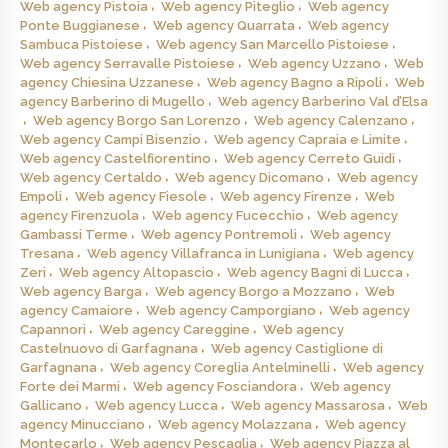
Web agency Pistoia
Web agency Piteglio
Web agency
Ponte Buggianese
Web agency Quarrata
Web agency
Sambuca Pistoiese
Web agency San Marcello Pistoiese
Web agency Serravalle Pistoiese
Web agency Uzzano
Web
agency Chiesina Uzzanese
Web agency Bagno a Ripoli
Web
agency Barberino di Mugello
Web agency Barberino Val d’Elsa
Web agency Borgo San Lorenzo
Web agency Calenzano
Web agency Campi Bisenzio
Web agency Capraia e Limite
Web agency Castelfiorentino
Web agency Cerreto Guidi
Web agency Certaldo
Web agency Dicomano
Web agency
Empoli
Web agency Fiesole
Web agency Firenze
Web
agency Firenzuola
Web agency Fucecchio
Web agency
Gambassi Terme
Web agency Pontremoli
Web agency
Tresana
Web agency Villafranca in Lunigiana
Web agency
Zeri
Web agency Altopascio
Web agency Bagni di Lucca
Web agency Barga
Web agency Borgo a Mozzano
Web
agency Camaiore
Web agency Camporgiano
Web agency
Capannori
Web agency Careggine
Web agency
Castelnuovo di Garfagnana
Web agency Castiglione di
Garfagnana
Web agency Coreglia Antelminelli
Web agency
Forte dei Marmi
Web agency Fosciandora
Web agency
Gallicano
Web agency Lucca
Web agency Massarosa
Web
agency Minucciano
Web agency Molazzana
Web agency
Montecarlo
Web agency Pescaglia
Web agency Piazza al