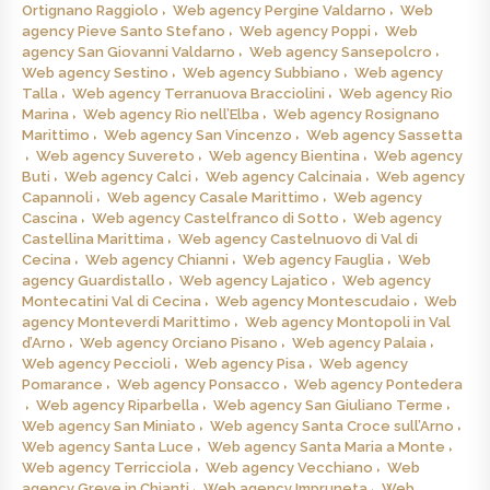
Ortignano Raggiolo
Web agency Pergine Valdarno
Web
agency Pieve Santo Stefano
Web agency Poppi
Web
agency San Giovanni Valdarno
Web agency Sansepolcro
Web agency Sestino
Web agency Subbiano
Web agency
Talla
Web agency Terranuova Bracciolini
Web agency Rio
Marina
Web agency Rio nell’Elba
Web agency Rosignano
Marittimo
Web agency San Vincenzo
Web agency Sassetta
Web agency Suvereto
Web agency Bientina
Web agency
Buti
Web agency Calci
Web agency Calcinaia
Web agency
Capannoli
Web agency Casale Marittimo
Web agency
Cascina
Web agency Castelfranco di Sotto
Web agency
Castellina Marittima
Web agency Castelnuovo di Val di
Cecina
Web agency Chianni
Web agency Fauglia
Web
agency Guardistallo
Web agency Lajatico
Web agency
Montecatini Val di Cecina
Web agency Montescudaio
Web
agency Monteverdi Marittimo
Web agency Montopoli in Val
d’Arno
Web agency Orciano Pisano
Web agency Palaia
Web agency Peccioli
Web agency Pisa
Web agency
Pomarance
Web agency Ponsacco
Web agency Pontedera
Web agency Riparbella
Web agency San Giuliano Terme
Web agency San Miniato
Web agency Santa Croce sull’Arno
Web agency Santa Luce
Web agency Santa Maria a Monte
Web agency Terricciola
Web agency Vecchiano
Web
agency Greve in Chianti
Web agency Impruneta
Web