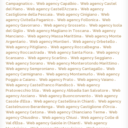
Campagnatico
Web agency Capalbio
Web agency Castel
del Piano
Web agency Castell’Azzara
Web agency
Castiglione della Pescaia
Web agency Cinigiano
Web
agency Civitella Paganico
Web agency Follonica
Web
agency Gavorrano
Web agency Grosseto
Web agency Isola
del Giglio
Web agency Magliano in Toscana
Web agency
Manciano
Web agency Massa Marittima
Web agency Monte
Argentario
Web agency Montieri
Web agency Orbetello
Web agency Pitigliano
Web agency Roccalbegna
Web
agency Roccastrada
Web agency Santa Fiora
Web agency
Scansano
Web agency Scarlino
Web agency Seggiano
Web agency Sorano
Web agency Monterotondo Marittimo
Web agency Semproniano
Web agency Cantagallo
Web
agency Carmignano
Web agency Montemurlo
Web agency
Poggio a Caiano
Web agency Prato
Web agency Vaiano
Web agency Castelfranco Piandiscò
Web agency
Pratovecchio Stia
Web agency Abbadia San Salvatore
Web
agency Asciano
Web agency Buonconvento
Web agency
Casole d’Elsa
Web agency Castellina in Chianti
Web agency
Castelnuovo Berardenga
Web agency Castiglione d’Orcia
Web agency Cetona
Web agency Chianciano Terme
Web
agency Chiusdino
Web agency Chiusi
Web agency Colle di
Val d’Elsa
Web agency Gaiole in Chianti
Web agency