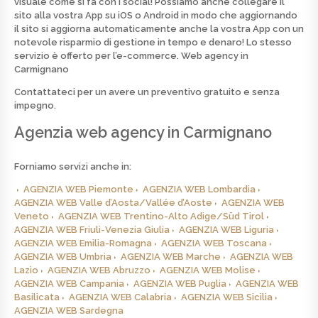
visuale come si fa con i social! Possiamo anche collegare il
sito alla vostra App su iOS o Android in modo che aggiornando
il sito si aggiorna automaticamente anche la vostra App con un
notevole risparmio di gestione in tempo e denaro! Lo stesso
servizio è offerto per l’e-commerce.
Web agency in
Carmignano
Contattateci per un avere un preventivo
gratuito
e senza
impegno.
Agenzia web agency in Carmignano
Forniamo servizi anche in:
AGENZIA WEB Piemonte
AGENZIA WEB Lombardia
AGENZIA WEB Valle d’Aosta/Vallée d’Aoste
AGENZIA WEB
Veneto
AGENZIA WEB Trentino-Alto Adige/Süd Tirol
AGENZIA WEB Friuli-Venezia Giulia
AGENZIA WEB Liguria
AGENZIA WEB Emilia-Romagna
AGENZIA WEB Toscana
AGENZIA WEB Umbria
AGENZIA WEB Marche
AGENZIA WEB
Lazio
AGENZIA WEB Abruzzo
AGENZIA WEB Molise
AGENZIA WEB Campania
AGENZIA WEB Puglia
AGENZIA WEB
Basilicata
AGENZIA WEB Calabria
AGENZIA WEB Sicilia
AGENZIA WEB Sardegna